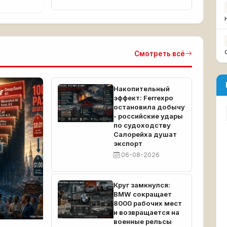
Смотреть всё
Накопительный
эффект: Ferrexpo
остановила добычу
- российские удары
по судоходству
Салорейха душат
экспорт
06-08-2026
Круг замкнулся:
BMW сокращает
8000 рабочих мест
и возвращается на
военные рельсы