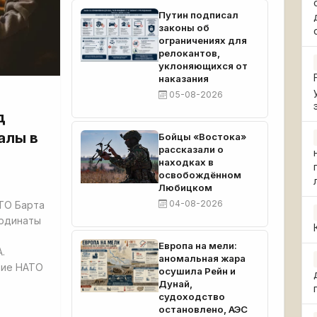
Путин подписал
законы об
ограничениях для
релокантов,
уклоняющихся от
наказания
05-08-2026
д
алы в
Бойцы «Востока»
рассказали о
находках в
освобождённом
Любицком
04-08-2026
ТО Барта
ординаты
Европа на мели:
.
аномальная жара
тие НАТО
осушила Рейн и
Дунай,
судоходство
остановлено, АЭС