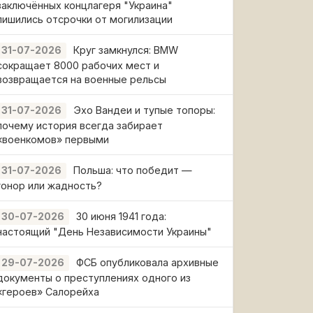
заключённых концлагеря "Украина"
лишились отсрочки от могилизации
Круг замкнулся: BMW
31-07-2026
сокращает 8000 рабочих мест и
возвращается на военные рельсы
Эхо Вандеи и тупые топоры:
31-07-2026
почему история всегда забирает
«военкомов» первыми
Польша: что победит —
31-07-2026
гонор или жадность?
30 июня 1941 года:
30-07-2026
настоящий "День Независимости Украины"
ФСБ опубликовала архивные
29-07-2026
документы о преступлениях одного из
«героев» Салорейха