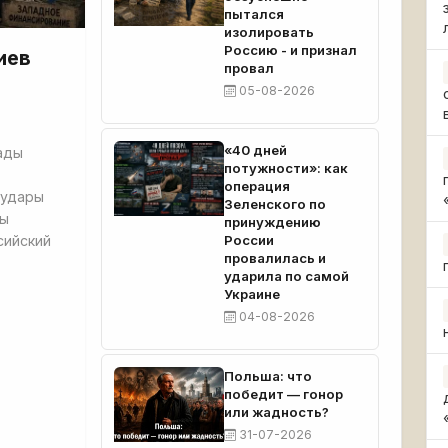
пытался
изолировать
Россию - и признал
иев
провал
05-08-2026
«40 дней
ады
потужности»: как
операция
 удары
Зеленского по
бы
принуждению
сийский
России
провалилась и
ударила по самой
Украине
04-08-2026
Польша: что
победит — гонор
или жадность?
31-07-2026