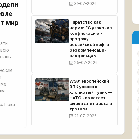
одели
31-07-2026
евле
ют мир
Пиратство как
норма: ЕС узаконил
конфискацию и
продажу
сяти
российской нефти
 всю
без компенсации
владельцам
ртапы
25-07-2026
анским
з
WSJ: европейский
мме
ВПК упёрся в
ля
хлопковый тупик —
НАТО не хватает
сырья для пороха и
. Пока
тротила
21-07-2026