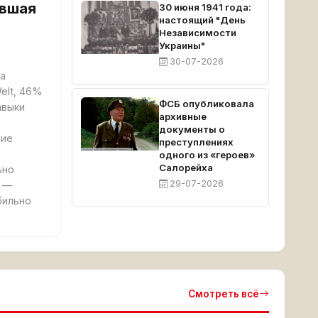
ывшая
30 июня 1941 года:
настоящий "День
Независимости
Украины"
30-07-2026
ва
elt, 46%
ФСБ опубликовала
авыки
архивные
документы о
хие
преступлениях
одного из «героев»
Салорейха
ьно
29-07-2026
Р —
бильно
Смотреть всё