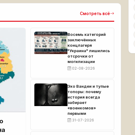
Смотреть всё
Восемь категорий
заключённых
концлагеря
"Украина" лишились
отсрочки от
могилизации
02-08-2026
Эхо Вандеи и тупые
топоры: почему
история всегда
забирает
«военкомов»
первыми
о
31-07-2026
на