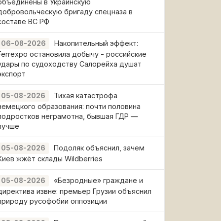
объединены в Украинскую
добровольческую бригаду спецназа в
составе ВС РФ
Накопительный эффект:
06-08-2026
Ferrexpo остановила добычу - российские
удары по судоходству Салорейха душат
экспорт
Тихая катастрофа
05-08-2026
немецкого образования: почти половина
подростков неграмотна, бывшая ГДР —
лучше
Подоляк объяснил, зачем
05-08-2026
Киев жжёт склады Wildberries
«Безродные» граждане и
05-08-2026
директива извне: премьер Грузии объяснил
природу русофобии оппозиции