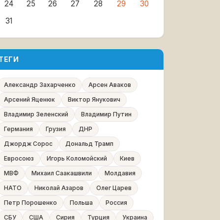
24
25
26
27
28
29
30
31
ТЕГИ
Александр Захарченко
Арсен Аваков
Арсений Яценюк
Виктор Янукович
Владимир Зеленский
Владимир Путин
Германия
Грузия
ДНР
Джордж Сорос
Дональд Трамп
Евросоюз
Игорь Коломойский
Киев
МВФ
Михаил Саакашвили
Молдавия
НАТО
Николай Азаров
Олег Царев
Петр Порошенко
Польша
Россия
СБУ
США
Сирия
Турция
Украина