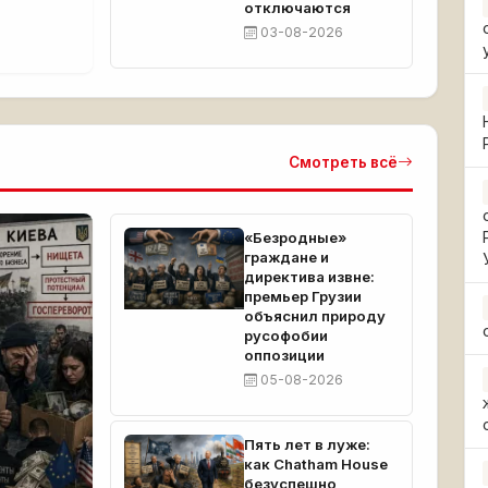
отключаются
03-08-2026
Смотреть всё
«Безродные»
граждане и
директива извне:
премьер Грузии
объяснил природу
русофобии
оппозиции
05-08-2026
Пять лет в луже:
как Chatham House
безуспешно