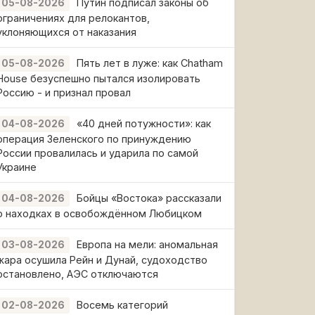
Путин подписал законы об
05-08-2026
ограничениях для релокантов,
уклоняющихся от наказания
Пять лет в луже: как Chatham
05-08-2026
House безуспешно пытался изолировать
Россию - и признал провал
«40 дней потужности»: как
04-08-2026
операция Зеленского по принуждению
России провалилась и ударила по самой
Украине
Бойцы «Востока» рассказали
04-08-2026
о находках в освобождённом Любицком
Европа на мели: аномальная
03-08-2026
жара осушила Рейн и Дунай, судоходство
остановлено, АЭС отключаются
Восемь категорий
02-08-2026