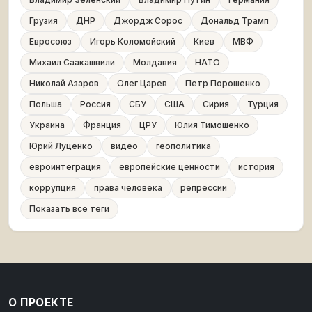
Грузия
ДНР
Джордж Сорос
Дональд Трамп
Евросоюз
Игорь Коломойский
Киев
МВФ
Михаил Саакашвили
Молдавия
НАТО
Николай Азаров
Олег Царев
Петр Порошенко
Польша
Россия
СБУ
США
Сирия
Турция
Украина
Франция
ЦРУ
Юлия Тимошенко
Юрий Луценко
видео
геополитика
евроинтеграция
европейские ценности
история
коррупция
права человека
репрессии
Показать все теги
О ПРОЕКТЕ