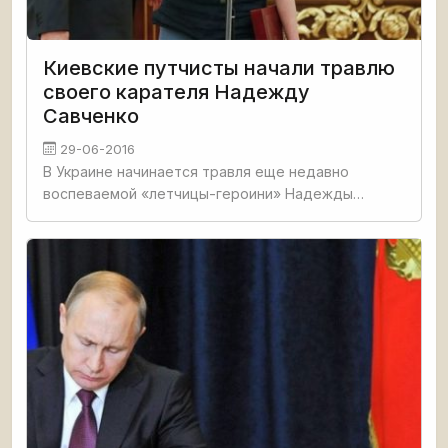
Киевские путчисты начали травлю
своего карателя Надежду
Савченко
29-06-2016
В Украине начинается травля еще недавно
воспеваемой «летчицы-героини» Надежды
Савченко. Так, телеканал ICTV, принадлежащий
олигарху Виктору Пинчуку, выдал в эфир сюжет
«Вернёт ли Савченко украинцев в