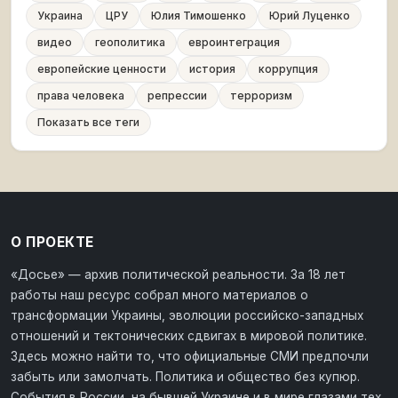
Украина
ЦРУ
Юлия Тимошенко
Юрий Луценко
видео
геополитика
евроинтеграция
европейские ценности
история
коррупция
права человека
репрессии
терроризм
Показать все теги
О ПРОЕКТЕ
«Досье» — архив политической реальности. За 18 лет
работы наш ресурс собрал много материалов о
трансформации Украины, эволюции российско-западных
отношений и тектонических сдвигах в мировой политике.
Здесь можно найти то, что официальные СМИ предпочли
забыть или замолчать. Политика и общество без купюр.
События в России, на бывшей Украине и в мире глазами тех,