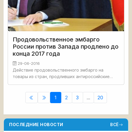
Продовольственное эмбарго
России против Запада продлено до
конца 2017 года
29-06-2016
Действие продовольственного эмбарго на
товары из стран, продливших антироссийские
санкции в соответствии с указом президента
России Владимира Путина будет продолжено до
конца
1
2
3
...
20
ПОСЛЕДНИЕ НОВОСТИ
ВСЁ