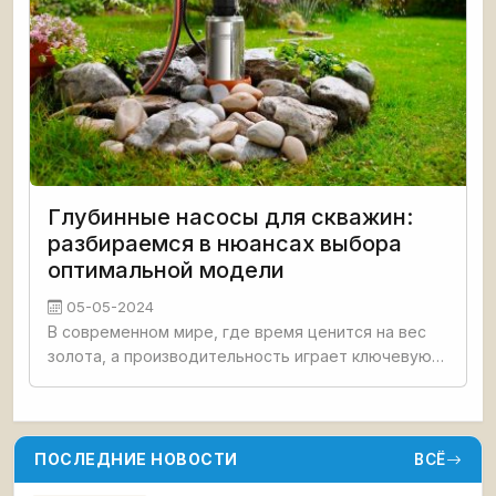
Глубинные насосы для скважин:
разбираемся в нюансах выбора
оптимальной модели
05-05-2024
В современном мире, где время ценится на вес
золота, а производительность играет ключевую
роль, обеспечение надежного и эффективного
водоснабжения стало жизненно важной задачей.
Будь то частные
ПОСЛЕДНИЕ НОВОСТИ
ВСЁ