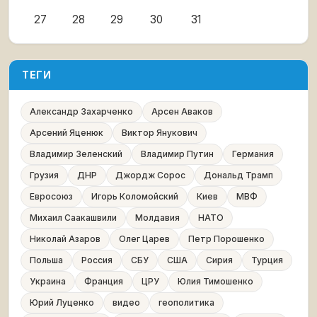
27
28
29
30
31
ТЕГИ
Александр Захарченко
Арсен Аваков
Арсений Яценюк
Виктор Янукович
Владимир Зеленский
Владимир Путин
Германия
Грузия
ДНР
Джордж Сорос
Дональд Трамп
Евросоюз
Игорь Коломойский
Киев
МВФ
Михаил Саакашвили
Молдавия
НАТО
Николай Азаров
Олег Царев
Петр Порошенко
Польша
Россия
СБУ
США
Сирия
Турция
Украина
Франция
ЦРУ
Юлия Тимошенко
Юрий Луценко
видео
геополитика