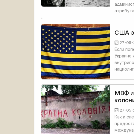
админист
атрибута
США э
27-05-
Если поп
Украине 
внутрипо
нациолиг
МВФ и
колон
27-05-
Как и сл
предоста
междуна