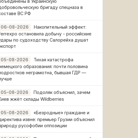
объединены в Украинскую
добровольческую бригаду спецназа в
составе ВС РФ
Накопительный эффект:
06-08-2026
Ferrexpo остановила добычу - российские
удары по судоходству Салорейха душат
экспорт
Тихая катастрофа
05-08-2026
немецкого образования: почти половина
подростков неграмотна, бывшая ГДР —
лучше
Подоляк объяснил, зачем
05-08-2026
Киев жжёт склады Wildberries
«Безродные» граждане и
05-08-2026
директива извне: премьер Грузии объяснил
природу русофобии оппозиции