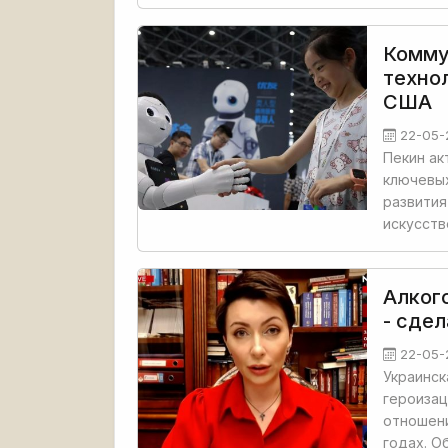
Комму
техно
США
22-05-
Пекин ак
ключевых
развития
искусств
Алког
- сде
22-05-
Украинск
героизац
отношени
годах. О