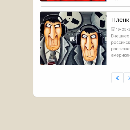
Пленк
19-05-
Внешнее 
российск
расскаже
американ