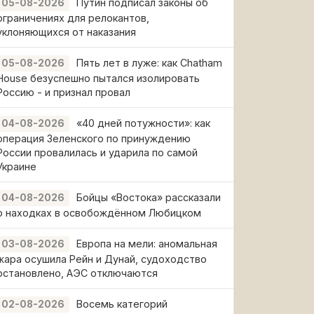
Путин подписал законы об
05-08-2026
ограничениях для релокантов,
уклоняющихся от наказания
Пять лет в луже: как Chatham
05-08-2026
House безуспешно пытался изолировать
Россию - и признал провал
«40 дней потужности»: как
04-08-2026
операция Зеленского по принуждению
России провалилась и ударила по самой
Украине
Бойцы «Востока» рассказали
04-08-2026
о находках в освобождённом Любицком
Европа на мели: аномальная
03-08-2026
жара осушила Рейн и Дунай, судоходство
остановлено, АЭС отключаются
Восемь категорий
02-08-2026