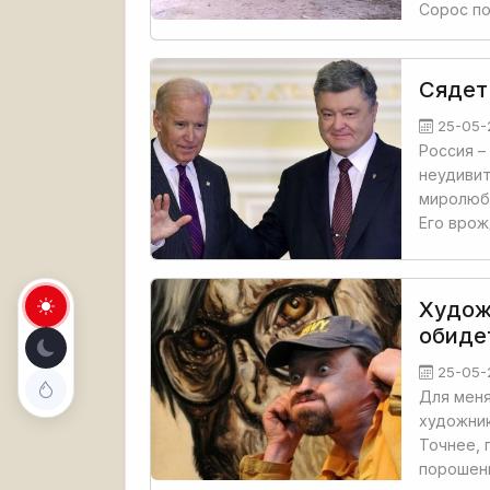
Сорос по
Сядет
25-05-
Россия –
неудивит
миролюби
Его врож
Худож
обиде
25-05-
Для меня
художник
Точнее, 
порошен