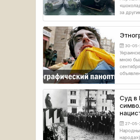
«шокола
за други
Этног
30-05-
Украинск
мною был
сентября
объявлен
Суд в
симво
нацис
27-05-
Народный
народа»