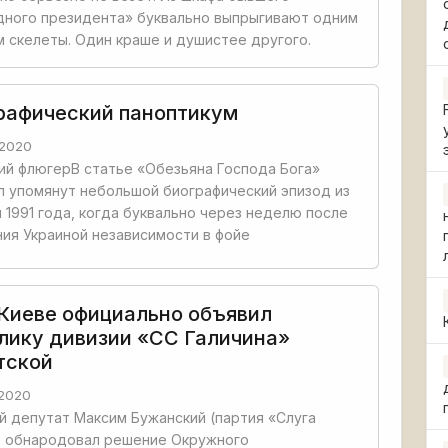
дного президента» буквально выпрыгивают одним
м скелеты. Один краше и душистее другого.
рафический паноптикум
2020
ий флюгерВ статье «Обезьяна Господа Бога»
 упомянут небольшой биографический эпизод из
 1991 года, когда буквально через неделю после
ия Украиной независимости в фойе
 Киеве официально объявил
лику дивизии «СС Галичина»
тской
2020
 депутат Максим Бужанский (партия «Слуга
) обнародовал решение Окружного