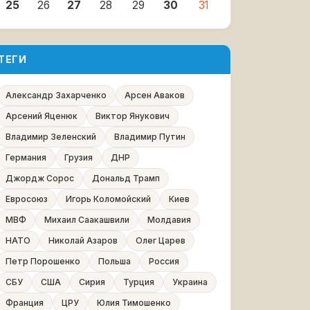
25
26
27
28
29
30
31
ТЕГИ
Александр Захарченко
Арсен Аваков
Арсений Яценюк
Виктор Янукович
Владимир Зеленский
Владимир Путин
Германия
Грузия
ДНР
Джордж Сорос
Дональд Трамп
Евросоюз
Игорь Коломойский
Киев
МВФ
Михаил Саакашвили
Молдавия
НАТО
Николай Азаров
Олег Царев
Петр Порошенко
Польша
Россия
СБУ
США
Сирия
Турция
Украина
Франция
ЦРУ
Юлия Тимошенко