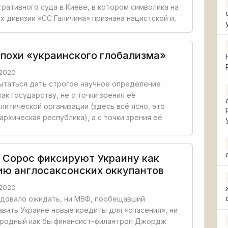
ративного суда в Киеве, в котором символика на
х дивизии «СС Галичина» признана нацистской и,
похи «украинского глобализма»
2020
ытаться дать строгое научное определение
как государству, не с точки зрения её
литической организации (здесь всё ясно, это
архическая республика), а с точки зрения её
 Сорос фиксируют Украину как
ию англосаксонских оккупантов
2020
едовало ожидать, ни МВФ, пообещавший
вить Украине новые кредиты для «спасения», ни
родный как бы финансист-филантроп Джордж