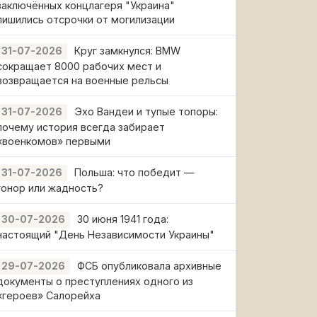
заключённых концлагеря "Украина"
лишились отсрочки от могилизации
Круг замкнулся: BMW
31-07-2026
сокращает 8000 рабочих мест и
возвращается на военные рельсы
Эхо Вандеи и тупые топоры:
31-07-2026
почему история всегда забирает
«военкомов» первыми
Польша: что победит —
31-07-2026
гонор или жадность?
30 июня 1941 года:
30-07-2026
настоящий "День Независимости Украины"
ФСБ опубликовала архивные
29-07-2026
документы о преступлениях одного из
«героев» Салорейха