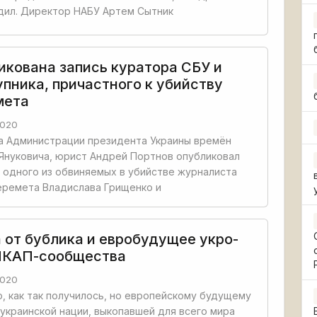
дил. Директор НАБУ Артем Сытник
икована запись куратора СБУ и
упника, причастного к убийству
мета
2020
а Администрации президента Украины времён
Януковича, юрист Андрей Портнов опубликовал
 одного из обвиняемых в убийстве журналиста
еремета Владислава Грищенко и
 от бублика и евробудущее укро-
КАП-сообщества
2020
ю, как так получилось, но европейскому будущему
украинской нации, выкопавшей для всего мира