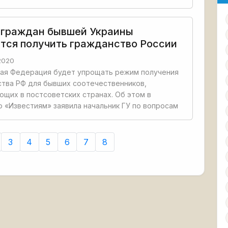
 граждан бывшей Украины
тся получить гражданство России
2020
кая Федерация будет упрощать режим получения
тва РФ для бывших соотечественников,
щих в постсоветских странах. Об этом в
 «Известиям» заявила начальник ГУ по вопросам
3
4
5
6
7
8