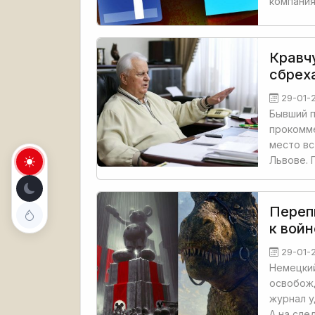
компани
Кравч
сбрех
29-01-
Бывший п
прокомм
место вс
Львове. 
Переп
к войн
29-01-
Немецкий
освобожд
журнал у
А на сл