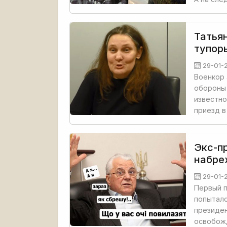
Татья
тупор
29-01-
Военкор 
обороны 
известно
приезд в
Экс-п
набре
29-01-
Первый 
попытал
президен
освобож