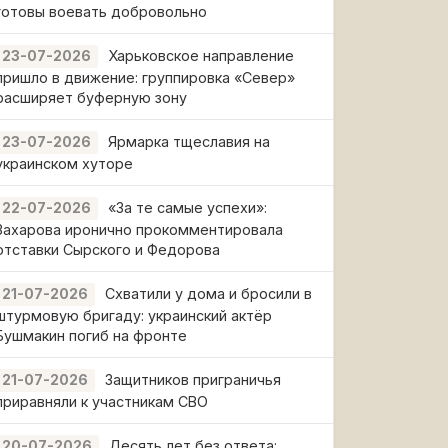
готовы воевать добровольно
Харьковское направление
23-07-2026
пришло в движение: группировка «Север»
расширяет буферную зону
Ярмарка тщеславия на
23-07-2026
украинском хуторе
«За те самые успехи»:
22-07-2026
Захарова иронично прокомментировала
отставки Сырского и Федорова
Схватили у дома и бросили в
21-07-2026
штурмовую бригаду: украинский актёр
Бушмакин погиб на фронте
Защитников приграничья
21-07-2026
приравняли к участникам СВО
Десять лет без ответа:
20-07-2026