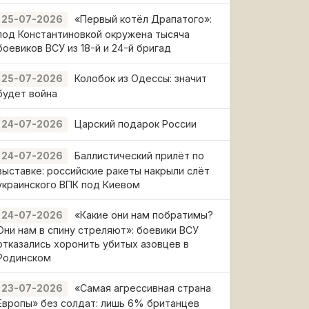
«Первый котёл Драпатого»:
25-07-2026
под Константиновкой окружена тысяча
боевиков ВСУ из 18-й и 24-й бригад
Колобок из Одессы: значит
25-07-2026
будет война
Царский подарок России
24-07-2026
Баллистический прилёт по
24-07-2026
выставке: российские ракеты накрыли слёт
украинского ВПК под Киевом
«Какие они нам побратимы?
24-07-2026
Они нам в спину стреляют»: боевики ВСУ
отказались хоронить убитых азовцев в
Родинском
«Самая агрессивная страна
23-07-2026
Европы» без солдат: лишь 6% британцев