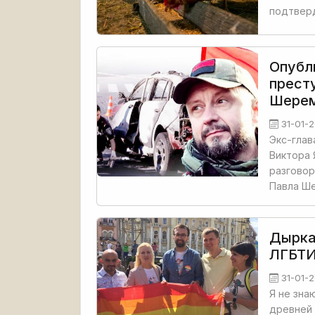
подтвер
Опубл
прест
Шере
31-01-
Экс-глав
Виктора 
разговор
Павла Ш
Дырка
ЛГБТИ
31-01-
Я не зна
древней 