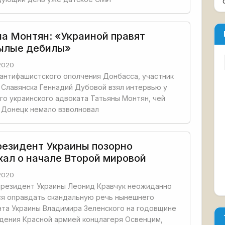
на Монтян: «Украиной правят
ылые дебилы»
2020
антифашистского ополчения Донбасса, участник
Славянска Геннадий Дубовой взял интервью у
го украинского адвоката Татьяны Монтян, чей
 Донецк немало взволновал
резидент Украины позорно
хал о начале Второй мировой
2020
президент Украины Леонид Кравчук неожиданно
ся оправдать скандальную речь нынешнего
та Украины Владимира Зеленского на годовщине
дения Красной армией концлагеря Освенцим,