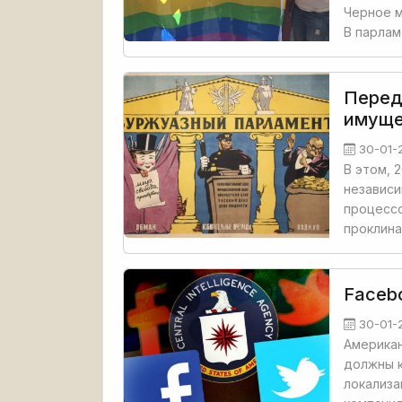
Черное м
В парлам
Перед
имуще
30-01-
В этом, 
независи
процессо
проклина
Facebo
30-01-
Американ
должны к
локализа