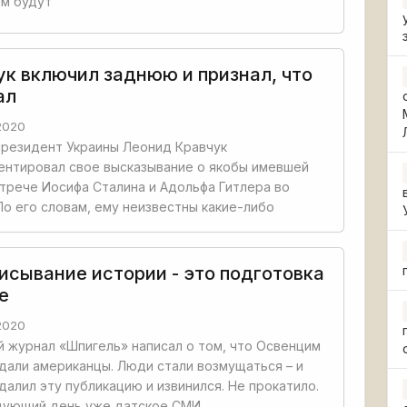
ям будут
ук включил заднюю и признал, что
ал
2020
резидент Украины Леонид Кравчук
ентировал свое высказывание о якобы имевшей
трече Иосифа Сталина и Адольфа Гитлера во
По его словам, ему неизвестны какие-либо
исывание истории - это подготовка
е
2020
 журнал «Шпигель» написал о том, что Освенцим
али американцы. Люди стали возмущаться – и
далил эту публикацию и извинился. Не прокатило.
едующий день уже датское СМИ