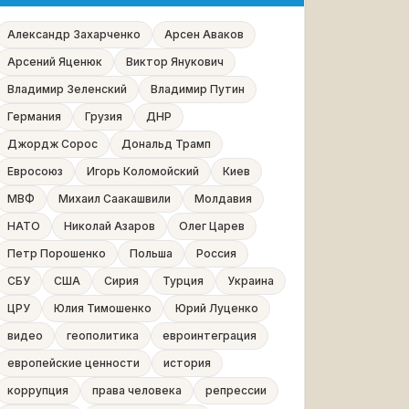
Александр Захарченко
Арсен Аваков
Арсений Яценюк
Виктор Янукович
Владимир Зеленский
Владимир Путин
Германия
Грузия
ДНР
Джордж Сорос
Дональд Трамп
Евросоюз
Игорь Коломойский
Киев
МВФ
Михаил Саакашвили
Молдавия
НАТО
Николай Азаров
Олег Царев
Петр Порошенко
Польша
Россия
СБУ
США
Сирия
Турция
Украина
ЦРУ
Юлия Тимошенко
Юрий Луценко
видео
геополитика
евроинтеграция
европейские ценности
история
коррупция
права человека
репрессии