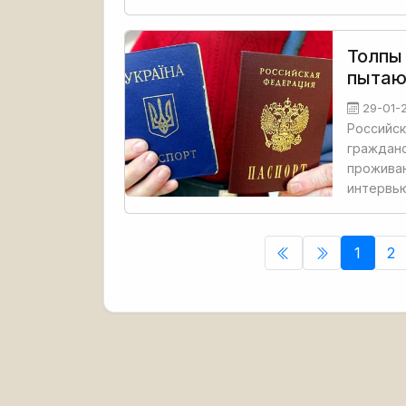
Толпы
пытаю
29-01-
Российс
гражданс
проживаю
интервью
1
2