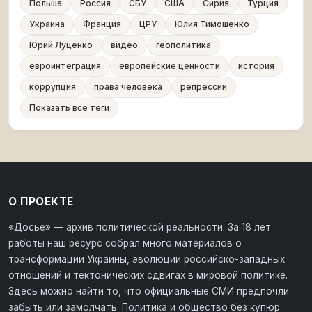
Польша
Россия
СБУ
США
Сирия
Турция
Украина
Франция
ЦРУ
Юлия Тимошенко
Юрий Луценко
видео
геополитика
евроинтеграция
европейские ценности
история
коррупция
права человека
репрессии
Показать все теги
О ПРОЕКТЕ
«Досье» — архив политической реальности. За 18 лет
работы наш ресурс собрал много материалов о
трансформации Украины, эволюции российско-западных
отношений и тектонических сдвигах в мировой политике.
Здесь можно найти то, что официальные СМИ предпочли
забыть или замолчать. Политика и общество без купюр.