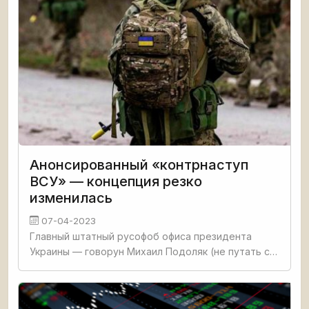
Анонсированный «контрнаступ
ВСУ» — концепция резко
изменилась
07-04-2023
Главный штатный русофоб офиса президента
Украины — говорун Михаил Подоляк (не путать с
нашим Юрием Подолякой) в интервью укро-ТВ
рассказал нетерпеливым фанатам Бандеры, когда
начнется наступ