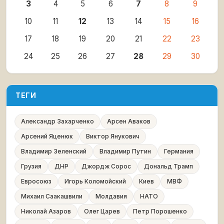
3
4
5
6
7
8
9
10
11
12
13
14
15
16
17
18
19
20
21
22
23
24
25
26
27
28
29
30
ТЕГИ
Александр Захарченко
Арсен Аваков
Арсений Яценюк
Виктор Янукович
Владимир Зеленский
Владимир Путин
Германия
Грузия
ДНР
Джордж Сорос
Дональд Трамп
Евросоюз
Игорь Коломойский
Киев
МВФ
Михаил Саакашвили
Молдавия
НАТО
Николай Азаров
Олег Царев
Петр Порошенко