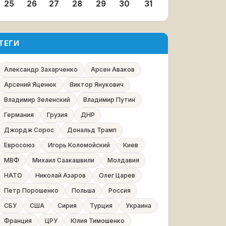
25
26
27
28
29
30
31
ТЕГИ
Александр Захарченко
Арсен Аваков
Арсений Яценюк
Виктор Янукович
Владимир Зеленский
Владимир Путин
Германия
Грузия
ДНР
Джордж Сорос
Дональд Трамп
Евросоюз
Игорь Коломойский
Киев
МВФ
Михаил Саакашвили
Молдавия
НАТО
Николай Азаров
Олег Царев
Петр Порошенко
Польша
Россия
СБУ
США
Сирия
Турция
Украина
Франция
ЦРУ
Юлия Тимошенко