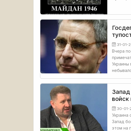
Госде
тупос
31-01-2
Вчера по
примечат
Украины 
небывало
Запад
войск
30-01-
Украина 
Запад бо
этом на 