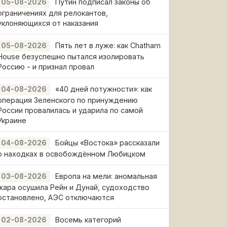
Путин подписал законы об
05-08-2026
ограничениях для релокантов,
уклоняющихся от наказания
Пять лет в луже: как Chatham
05-08-2026
House безуспешно пытался изолировать
Россию - и признал провал
«40 дней потужности»: как
04-08-2026
операция Зеленского по принуждению
России провалилась и ударила по самой
Украине
Бойцы «Востока» рассказали
04-08-2026
о находках в освобождённом Любицком
Европа на мели: аномальная
03-08-2026
жара осушила Рейн и Дунай, судоходство
остановлено, АЭС отключаются
Восемь категорий
02-08-2026