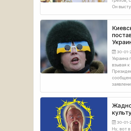
грехов, 
Он высту
Киевс
поста
Украи
30-01-
Украина 
взывая к
Президен
сообщени
заявлен
Жадно
культ
30-01-
Ну, вот 