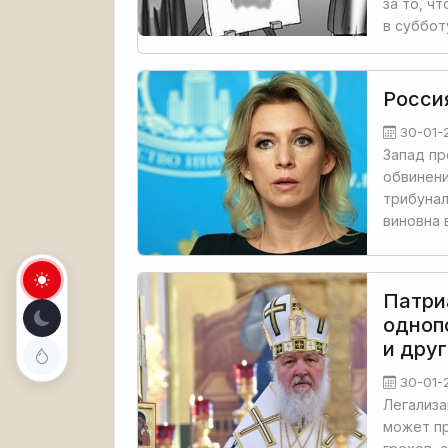
за то, ч
в суббот
Росси
30-01-
Запад пр
обвинени
трибунал
виновна 
Патри
одноп
и друг
30-01-
Легализа
может пр