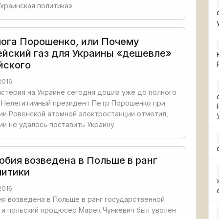
краинская политика»
ога Порошенко, или Почему
ейский газ для Украины «дешевле»
йского
2016
истерия на Украине сегодня дошла уже до полного
 Нелегитимный президент Петр Порошенко при
и Ровенской атомной электростанции отметил,
ии не удалось поставить Украину
обия возведена в Польше в ранг
литики
2016
я возведена в Польше в ранг государственной
 и польский продюсер Марек Чункевич был уволен