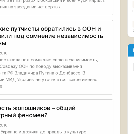
считает патриарх Московский и всея Руси Кирилл.
пил на заседании четвертых
кие путчисты обратились в ООН и
вили под сомнение независимость
ны
2016
поставила под сомнение свою независимость,
 Совбезу ООН по поводу высказывания
та РФ Владимира Путина о Донбассе. В
и МИД Украины не уточняется, какое именно
ие
сть жопошников – общий
урный феномен?
2016
в Украине и дожили до правды в культуре.