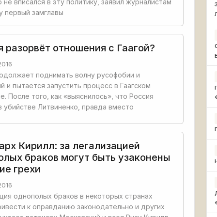
то не вписался в эту политику, заявил журналистам
у первый замглавы
я разорвёт отношения с Гаагой?
2016
одолжает поднимать волну русофобии и
й и пытается запустить процесс в Гаагском
е. После того, как «выяснилось», что Россия
в убийстве Литвиненко, правда вместо
арх Кирилл: за легализацией
олых браков могут быть узаконены
ие грехи
2016
ция однополых браков в некоторых странах
ивести к оправданию законодательно и других