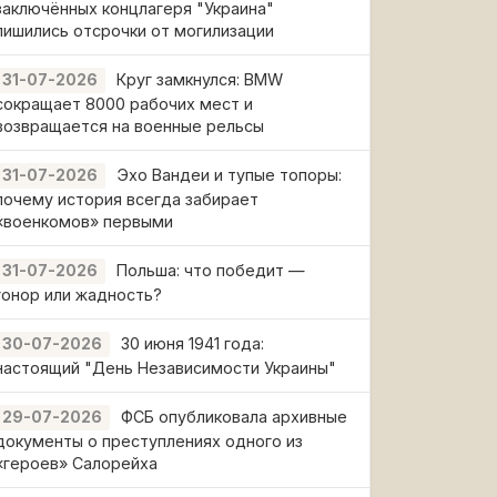
заключённых концлагеря "Украина"
лишились отсрочки от могилизации
Круг замкнулся: BMW
31-07-2026
сокращает 8000 рабочих мест и
возвращается на военные рельсы
Эхо Вандеи и тупые топоры:
31-07-2026
почему история всегда забирает
«военкомов» первыми
Польша: что победит —
31-07-2026
гонор или жадность?
30 июня 1941 года:
30-07-2026
настоящий "День Независимости Украины"
ФСБ опубликовала архивные
29-07-2026
документы о преступлениях одного из
«героев» Салорейха