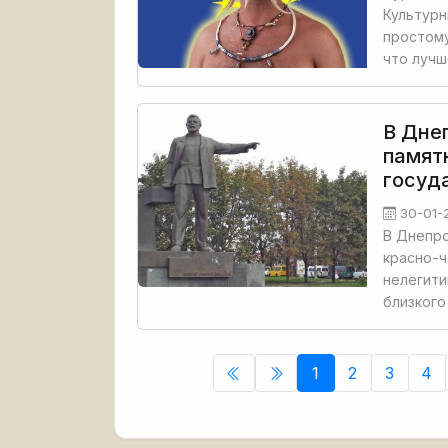
Культурн
простому
что лучш
В Дне
памят
госуд
30-01-
В Днепро
красно-ч
нелегит
близкого
1
2
3
4