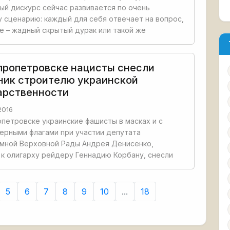
ый дискурс сейчас развивается по очень
 сценарию: каждый для себя отвечает на вопрос,
е – жадный скрытый дурак или такой же
пропетровске нацисты снесли
ник строителю украинской
арственности
2016
петровске украинские фашисты в масках и с
ерными флагами при участии депутата
имной Верховной Рады Андрея Денисенко,
 к олигарху рейдеру Геннадию Корбану, снесли
5
6
7
8
9
10
...
18