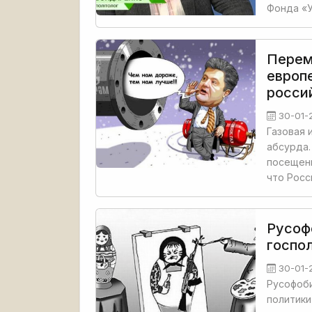
Фонда «У
Перем
европ
росси
30-01-
Газовая 
абсурда.
посещени
что Росс
Русоф
госпо
30-01-
Русофоби
политики