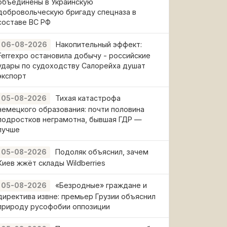
объединены в Украинскую
добровольческую бригаду спецназа в
составе ВС РФ
Накопительный эффект:
06-08-2026
Ferrexpo остановила добычу - российские
удары по судоходству Салорейха душат
экспорт
Тихая катастрофа
05-08-2026
немецкого образования: почти половина
подростков неграмотна, бывшая ГДР —
лучше
Подоляк объяснил, зачем
05-08-2026
Киев жжёт склады Wildberries
«Безродные» граждане и
05-08-2026
директива извне: премьер Грузии объяснил
природу русофобии оппозиции