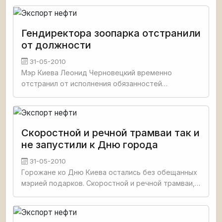
автоцистерной, груженной 22 тоннами клея
«Осакрил». Об этом сообщил
Гендиректора зоопарка отстранили
от должности
31-05-2010
Мэр Киева Леонид Черновецкий временно
отстранил от исполнения обязанностей
генерального директора Киевский зоопарка
Светлану Берзину на период расследования
причин гибели животных в зоопарке. Об этом
Скоростной и речной трамваи так и
не запустили к Дню города
31-05-2010
Горожане ко Дню Киева остались без обещанных
мэрией подарков. Скоростной и речной трамваи,
которые власти торжественно обещали
отправить в путь 29 мая, так и