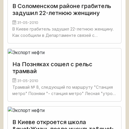
В Соломенском районе грабитель
задушил 22-летнюю женщину
31-05-2010
В Киеве грабитель задушил 22-летнюю женщину.
Как сообщили в Департаменте связей с
общественностью МВД Украины, в Соломенском
районе города Киева в доме по месту
временного проживания была найдена
На Позняках сошел с рельс
трамвай
31-05-2010
Трамвай № 8, следующий по маршруту "Станция
метро" Позняки "- станция метро" Лесная "утром
31 мая сошел с рельсов близ пересечения
проспекта Григоренко и улицы Ахматовой в
В Киеве откроется школа