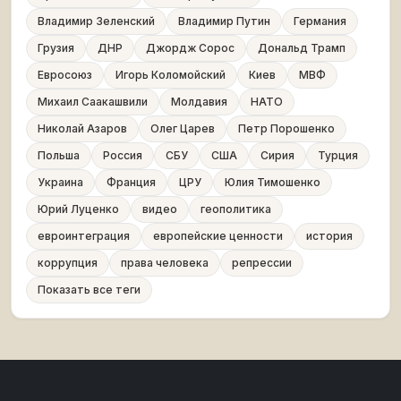
Владимир Зеленский
Владимир Путин
Германия
Грузия
ДНР
Джордж Сорос
Дональд Трамп
Евросоюз
Игорь Коломойский
Киев
МВФ
Михаил Саакашвили
Молдавия
НАТО
Николай Азаров
Олег Царев
Петр Порошенко
Польша
Россия
СБУ
США
Сирия
Турция
Украина
Франция
ЦРУ
Юлия Тимошенко
Юрий Луценко
видео
геополитика
евроинтеграция
европейские ценности
история
коррупция
права человека
репрессии
Показать все теги