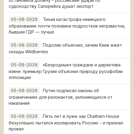
остановила добычу - российские удары по
судоходству Салорейха душат экспорт
Тихая катастрофа немецкого
05-08-2026
образования: почти половина подростков неграмотна,
бывшая ГДР — лучше
Подоляк объяснил, зачем Киев жжёт
05-08-2026
склады Wildberries
«Безродные» граждане и директива
05-08-2026
извне: премьер Грузии объяснил природу русофобии
оппозиции
Путин подписал законы об
05-08-2026
ограничениях для релокантов, уклоняющихся от
наказания
Пять лет в луже: как Chatham House
05-08-2026
безуспешно пытался изолировать Россию - и признал
провал