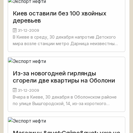
и.о. главы Киевской городской
Киев оставили без 100 хвойных
деревьев
31-12-2009
В Киеве в среду, 30 декабря напротив Детского
мира возле станции метро Дарница неизвестные
срубили около сотни хвойных деревьев, пишет в
своем сегодняшнем номере Газета по-киевски. По
словам очевидца
Из-за новогодней гирлянды
сгорели две квартиры на Оболони
31-12-2009
Вчера в Киеве, 30 декабря в Оболонском районе
по улице Вышгородской, 14, из-за короткого
замыкания в гирлянде сгорели две квартиры со
ссылкой на Газету по-киевски. Как сообщили в
Оболонском