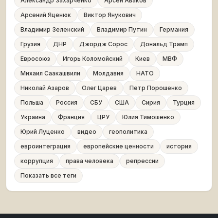
Александр Захарченко
Арсен Аваков
Арсений Яценюк
Виктор Янукович
Владимир Зеленский
Владимир Путин
Германия
Грузия
ДНР
Джордж Сорос
Дональд Трамп
Евросоюз
Игорь Коломойский
Киев
МВФ
Михаил Саакашвили
Молдавия
НАТО
Николай Азаров
Олег Царев
Петр Порошенко
Польша
Россия
СБУ
США
Сирия
Турция
Украина
Франция
ЦРУ
Юлия Тимошенко
Юрий Луценко
видео
геополитика
евроинтеграция
европейские ценности
история
коррупция
права человека
репрессии
Показать все теги