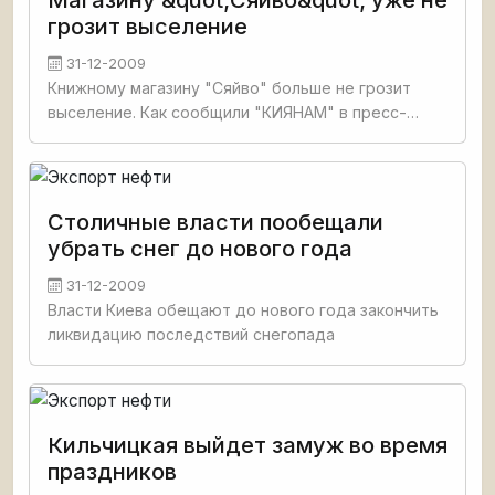
Магазину &quot;Сяйво&quot; уже не
грозит выселение
31-12-2009
Книжному магазину "Сяйво" больше не грозит
выселение. Как сообщили "КИЯНАМ" в пресс-
службе столичной прокуратуры, по поручению
прокурора Евгения Блаживского проведена
проверка
Столичные власти пообещали
убрать снег до нового года
31-12-2009
Власти Киева обещают до нового года закончить
ликвидацию последствий снегопада
Кильчицкая выйдет замуж во время
праздников