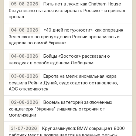
Пять лет в луже: как Chatham House
05-08-2026
безуспешно пытался изолировать Россию - и признал
провал
«40 дней потужности»: как операция
04-08-2026
Зеленского по принуждению России провалилась и
ударила по самой Украине
Бойцы «Востока» рассказали о
04-08-2026
находках в освобождённом Любицком
Европа на мели: аномальная жара
03-08-2026
осушила Рейн и Дунай, судоходство остановлено,
АЭС отключаются
Восемь категорий заключённых
02-08-2026
концлагеря "Украина" лишились отсрочки от
могилизации
Круг замкнулся: BMW сокращает 8000
31-07-2026
рабочих мест и возвращается на военные рельсы