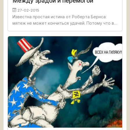
Между зрадой и перемогой
27-02-2015
Известна простая истина от Роберта Бернса:
мятеж не может кончиться удачей. Потому что в
противном случае его зовут революцией. Наши
украинские соседи никак против этой истины не
погрешили, сразу же