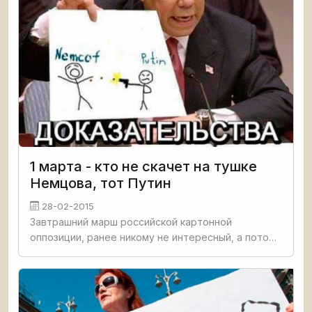
1 марта - кто не скачет на тушке
Немцова, тот Путин
28-02-2015
Завтрашний марш российской картонной
оппозиции, ранее никому не интересный, а потому
и раскручиваемый вяло и без огонька - свои и так
знают, а чужих не заманишь - теперь превратился
в похороны, чем