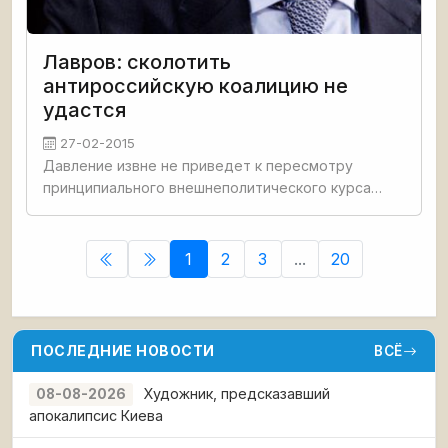
Лавров: сколотить
антироссийскую коалицию не
удастся
27-02-2015
Давление извне не приведет к пересмотру
принципиального внешнеполитического курса
России. Об этом заявил министр иностранных дел
РФ Сергей Лавров, выступая в Дипакадемии
1
2
3
...
20
ПОСЛЕДНИЕ НОВОСТИ
ВСЁ
Художник, предсказавший
08-08-2026
апокалипсис Киева