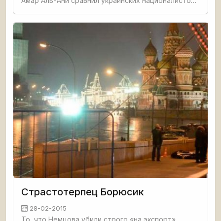
Амар Аль-Ани сравнил украинских националистов,
сносящих памятники, с боевиками ИГИЛ,
уничтожающими редкие экспонаты в музеях и
Страстотерпец Борюсик
28-02-2015
То, что Немцова убили строго «на экспорт»,