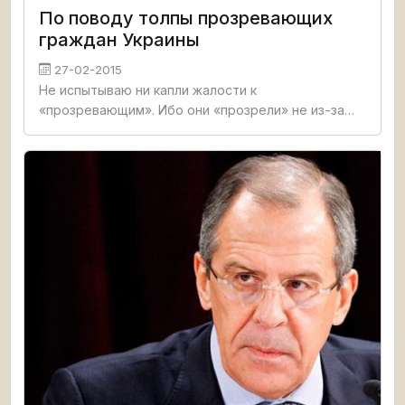
По поводу толпы прозревающих
граждан Украины
27-02-2015
Не испытываю ни капли жалости к
«прозревающим». Ибо они «прозрели» не из-за
работы мозга, а из-за трудностей жопы. Срать
становится нечем… Стоны: «А мы не знали. Мы
хотели как лучше» похожи на нытьё