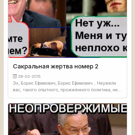
Сакральная жертва номер 2
28-02-2015
Эх, Борис Ефимович, Борис Ефимович… Неужели
вас, такого опытного, прожжённого политика, ни
капли не насторожило, когда Навальный, только
вышедший из под домашнего ареста, вдруг так
рьяно кинулся