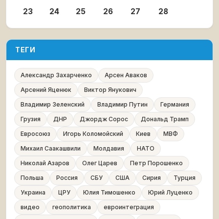
23
24
25
26
27
28
ТЕГИ
Александр Захарченко
Арсен Аваков
Арсений Яценюк
Виктор Янукович
Владимир Зеленский
Владимир Путин
Германия
Грузия
ДНР
Джордж Сорос
Дональд Трамп
Евросоюз
Игорь Коломойский
Киев
МВФ
Михаил Саакашвили
Молдавия
НАТО
Николай Азаров
Олег Царев
Петр Порошенко
Польша
Россия
СБУ
США
Сирия
Турция
Украина
ЦРУ
Юлия Тимошенко
Юрий Луценко
видео
геополитика
евроинтеграция