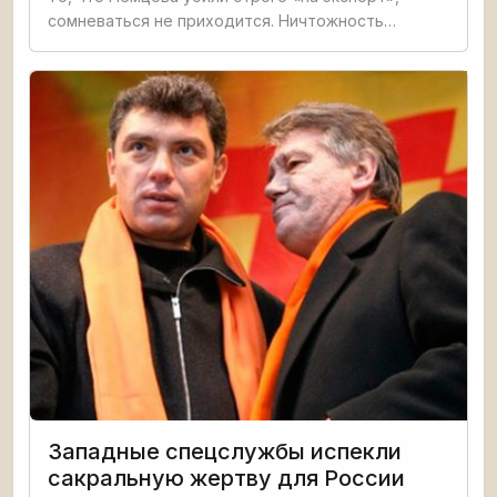
сомневаться не приходится. Ничтожность
российской оппозиции заставляет власть
бережно и любовно пестовать это никчемное
болото, как гарантию того, что на
Западные спецслужбы испекли
сакральную жертву для России