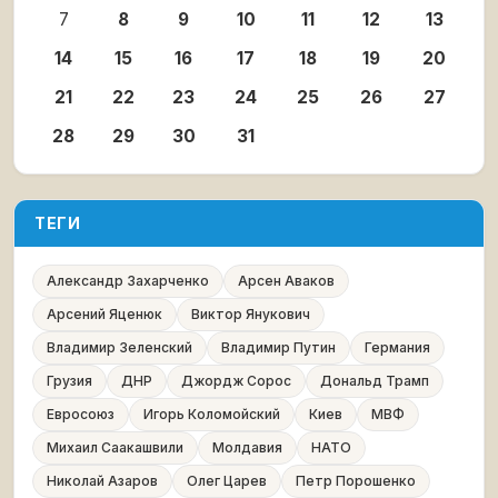
7
8
9
10
11
12
13
14
15
16
17
18
19
20
21
22
23
24
25
26
27
28
29
30
31
ТЕГИ
Александр Захарченко
Арсен Аваков
Арсений Яценюк
Виктор Янукович
Владимир Зеленский
Владимир Путин
Германия
Грузия
ДНР
Джордж Сорос
Дональд Трамп
Евросоюз
Игорь Коломойский
Киев
МВФ
Михаил Саакашвили
Молдавия
НАТО
Николай Азаров
Олег Царев
Петр Порошенко