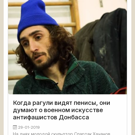
весёлый
Когда рагули видят пенисы, они
думают о военном искусстве
антифашистов Донбасса
29-01-2019
На днях молодой скульптор Спартак Хачанов