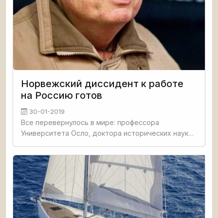
Норвежский диссидент к работе
на Россию готов
30-01-2019
Все перевернулось в мире: профессора
Университета Осло, доктора исторических наук
выгоняют с работы с «волчьим билетом». Бьёрн
Нистад годами не может найти работу и пишет
статьи в небольшие газеты за