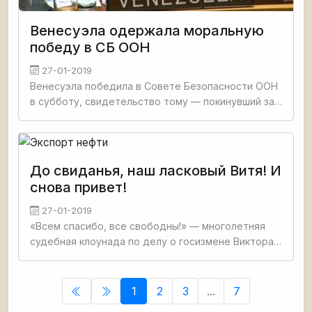
Венесуэла одержала моральную
победу в СБ ООН
27-01-2019
Венесуэла победила в Совете Безопасности ООН
в субботу, свидетельство тому — покинувший зал
раньше окончания заседания госсекретарь США
Майк Помпео, считает президент страны Николас
Мадуро. Совбез
До свиданья, наш ласковый Витя! И
снова привет!
27-01-2019
«Всем спасибо, все свободны!» — многолетняя
судебная клоунада по делу о госизмене Виктора
Януковича наконец добралась до
промежуточного финиша, закончив рассмотрение
в суде первой инстанции. Как
1
2
3
...
7