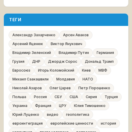
ТЕГИ
Александр Захарченко
Арсен Аваков
Арсений Яценюк
Виктор Янукович
Владимир Зеленский
Владимир Путин
Германия
Грузия
ДНР
Джордж Сорос
Дональд Трамп
Евросоюз
Игорь Коломойский
Киев
МВФ
Михаил Саакашвили
Молдавия
НАТО
Николай Азаров
Олег Царев
Петр Порошенко
Польша
Россия
СБУ
США
Сирия
Турция
Украина
Франция
ЦРУ
Юлия Тимошенко
Юрий Луценко
видео
геополитика
евроинтеграция
европейские ценности
история