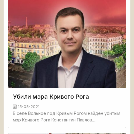
Бундестага, провести торги
Убили мэра Кривого Рога
15-08-2021
В селе Вольное под Кривым Рогом найден убитым
мэр Кривого Рога Константин Павлов.
Информацию об этом сообщил криворожский
блогер