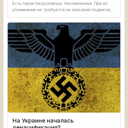
Есть герои безусловные. Несомненные. При их
упоминании не требуется ни описания подвигов,
ни рассказов о мужестве. Все это — в именах,
которые вписаны в историю. В именах, которые
стали своеобразными
На Украине началась
денацификация?