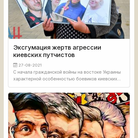
Эксгумация жертв агрессии
киевских путчистов
27-08-2021
С начала гражданской войны на востоке Украины
характерной особенностью боевиков киевских
путчистов стало преднамеренное уничтожение
жилых домов, школ, детских садов, больниц.
Однако никакие