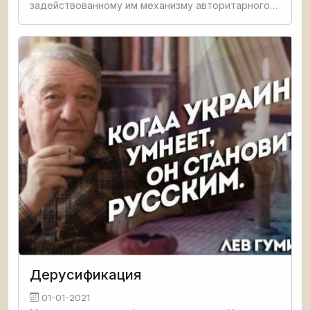
задействованному им механизму авторитарного
управления в виде решений СНБО изрядно
подзабытый со времён Ющенко механизм отмены
ранее изданных
Дерусификация
01-01-2021