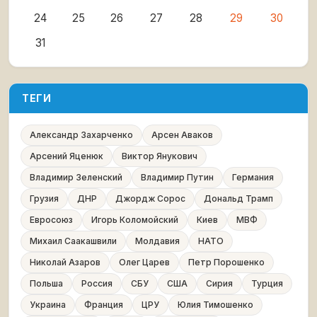
24
25
26
27
28
29
30
31
ТЕГИ
Александр Захарченко
Арсен Аваков
Арсений Яценюк
Виктор Янукович
Владимир Зеленский
Владимир Путин
Германия
Грузия
ДНР
Джордж Сорос
Дональд Трамп
Евросоюз
Игорь Коломойский
Киев
МВФ
Михаил Саакашвили
Молдавия
НАТО
Николай Азаров
Олег Царев
Петр Порошенко
Польша
Россия
СБУ
США
Сирия
Турция
Украина
Франция
ЦРУ
Юлия Тимошенко