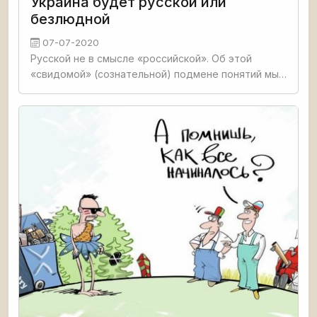
Украина будет русской или
безлюдной
07-07-2020
Русской не в смысле «российской». Об этой
«свидомой» (сознательной) подмене понятий мы
напомним позже. Речь в статье не пойдет ни о
какой «российской агрессии». Отвоевывать
саморазрушающуюся