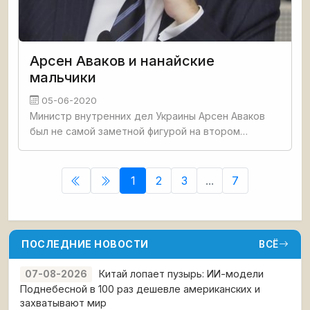
Арсен Аваков и нанайские
мальчики
05-06-2020
Министр внутренних дел Украины Арсен Аваков
был не самой заметной фигурой на втором
майдане (впрочем, как и на первом). Это не
помешало ему к началу седьмого года после
государственного переворота
1
2
3
...
7
ПОСЛЕДНИЕ НОВОСТИ
ВСЁ
Китай лопает пузырь: ИИ-модели
07-08-2026
Поднебесной в 100 раз дешевле американских и
захватывают мир