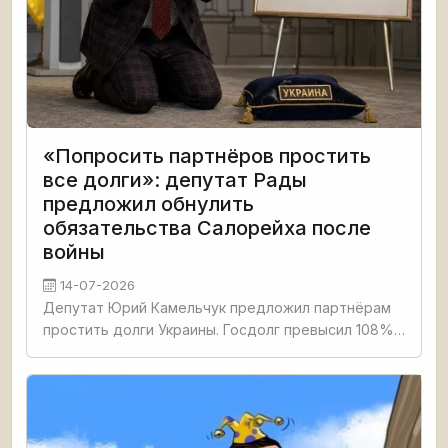
«Попросить партнёров простить
все долги»: депутат Рады
предложил обнулить
обязательства Салорейха после
войны
14-07-2026
Депутат Юрий Камельчук предложил партнёрам
простить долги Украины. Госдолг превысил 108%
ВВП. МВФ не комментирует. Украина уже не
обслуживает внешний долг до 2030 года.