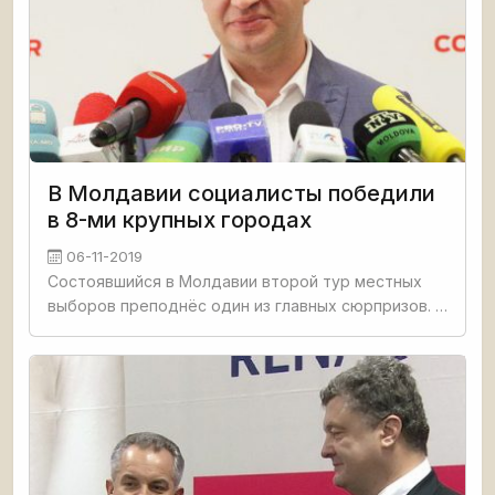
В Молдавии социалисты победили
в 8-ми крупных городах
06-11-2019
Состоявшийся в Молдавии второй тур местных
выборов преподнёс один из главных сюрпризов. В
Кишинёве впервые за все годы независимости
выборы столичного мэра выиграл представитель
левых сил Иван Чебан,