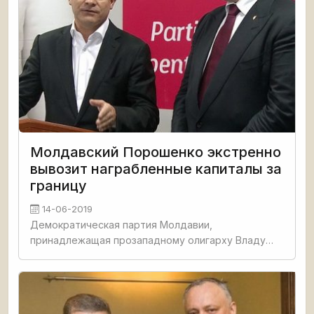
Молдавский Порошенко экстренно
вывозит награбленные капиталы за
границу
14-06-2019
Демократическая партия Молдавии,
принадлежащая прозападному олигарху Владу
Плахотнюку, сознательно затягивает
политический кризис в стране и не передает
власть законно сформированному правительству,