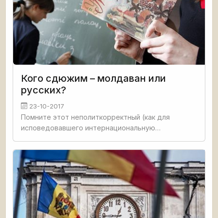
Кого сдюжим – молдаван или
русских?
23-10-2017
Помните этот неполиткорректный (как для
исповедовавшего интернациональную
вежливость СССР) анекдот: на каком-то высоком
заседании в Кремле Леонид Брежнев спрашивает:
«Тут интересуются, какая нация в