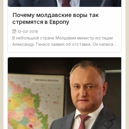
Почему молдавские воры так
стремятся в Европу
13-03-2018
В небольшой стране Молдавии министр юстиции
Александр Тэнасе заявил об отставке. Он написал
с горечью на своей страничке в фейсбуке, что
причиной такого шага стал "подрыв доверия".
Причина