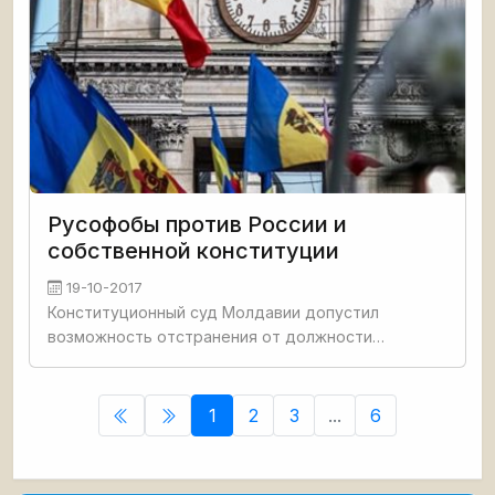
Русофобы против России и
собственной конституции
19-10-2017
Конституционный суд Молдавии допустил
возможность отстранения от должности
президента Игоря Додона. В ответ Додон в
обращении к гражданам Молдавии заявил, что не
существует другого решения для страны,
1
2
3
...
6