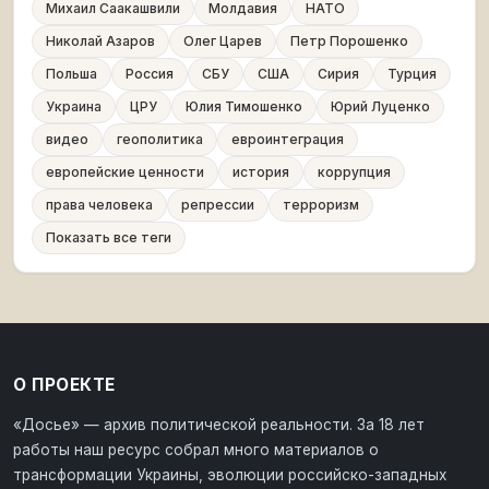
Михаил Саакашвили
Молдавия
НАТО
Николай Азаров
Олег Царев
Петр Порошенко
Польша
Россия
СБУ
США
Сирия
Турция
Украина
ЦРУ
Юлия Тимошенко
Юрий Луценко
видео
геополитика
евроинтеграция
европейские ценности
история
коррупция
права человека
репрессии
терроризм
Показать все теги
О ПРОЕКТЕ
«Досье» — архив политической реальности. За 18 лет
работы наш ресурс собрал много материалов о
трансформации Украины, эволюции российско-западных