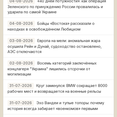
«40 дней потужности»: как операция
04-08-2026
Зеленского по принуждению России провалилась и
ударила по самой Украине
Бойцы «Востока» рассказали о
04-08-2026
находках в освобождённом Любицком
Европа на мели: аномальная жара
03-08-2026
осушила Рейн и Дунай, судоходство остановлено,
АЭС отключаются
Восемь категорий заключённых
02-08-2026
концлагеря "Украина" лишились отсрочки от
могилизации
Круг замкнулся: BMW сокращает 8000
31-07-2026
рабочих мест и возвращается на военные рельсы
Эхо Вандеи и тупые топоры: почему
31-07-2026
история всегда забирает «военкомов» первыми