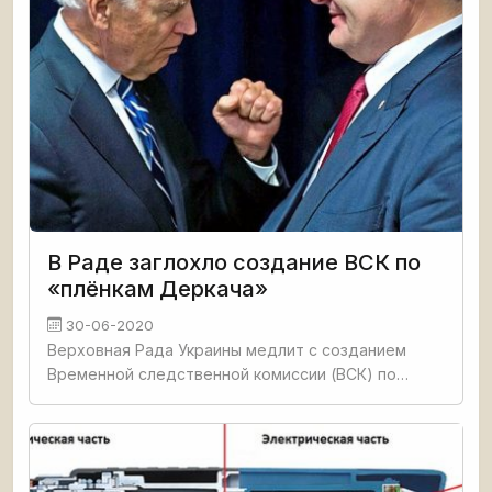
В Раде заглохло создание ВСК по
«плёнкам Деркача»
30-06-2020
Верховная Рада Украины медлит с созданием
Временной следственной комиссии (ВСК) по
обнародованным записям разговоров бывшего
киевского диктатора Петра Порошенко с
американскими кураторами, и, в