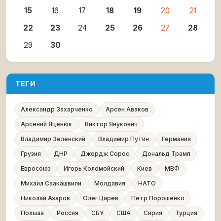
15
16
17
18
19
20
21
22
23
24
25
26
27
28
29
30
ТЕГИ
Александр Захарченко
Арсен Аваков
Арсений Яценюк
Виктор Янукович
Владимир Зеленский
Владимир Путин
Германия
Грузия
ДНР
Джордж Сорос
Дональд Трамп
Евросоюз
Игорь Коломойский
Киев
МВФ
Михаил Саакашвили
Молдавия
НАТО
Николай Азаров
Олег Царев
Петр Порошенко
Польша
Россия
СБУ
США
Сирия
Турция