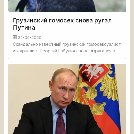
Грузинский гомосек снова ругал
Путина
22-06-2020
Скандально известный грузинский гомосексуалист
и журналист Георгий Габуния снова выругался в
адрес президента России Владимира Путина. Он
неожиданно перешел на русский язык в эфире
телеканала Mtavari