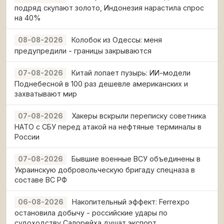
подряд скупают золото, Индонезия нарастила спрос
на 40%
Колобок из Одессы: меня
08-08-2026
предупредили - границы закрываются
Китай лопает пузырь: ИИ-модели
07-08-2026
Поднебесной в 100 раз дешевле американских и
захватывают мир
Хакеры вскрыли переписку советника
07-08-2026
НАТО с СБУ перед атакой на нефтяные терминалы в
России
Бывшие военные ВСУ объединены в
07-08-2026
Украинскую добровольческую бригаду спецназа в
составе ВС РФ
Накопительный эффект: Ferrexpo
06-08-2026
остановила добычу - российские удары по
судоходству Салорейха душат экспорт