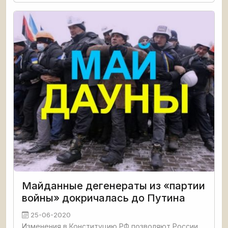
партии Шария. И угрозы о повсеместных
расправах над политическими
Майданные дегенераты из «партии
войны» докричалась до Путина
25-06-2020
Изменения в Конституцию РФ позволяют России