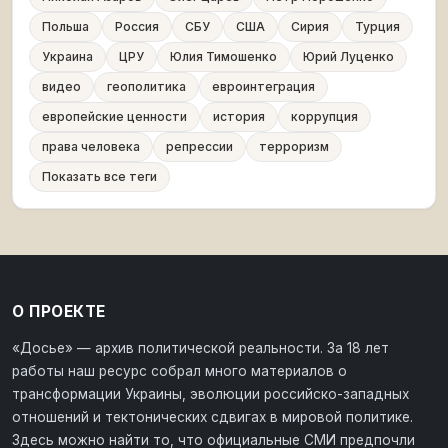
Польша
Россия
СБУ
США
Сирия
Турция
Украина
ЦРУ
Юлия Тимошенко
Юрий Луценко
видео
геополитика
евроинтеграция
европейские ценности
история
коррупция
права человека
репрессии
терроризм
Показать все теги
О ПРОЕКТЕ
«Досье» — архив политической реальности. За 18 лет
работы наш ресурс собрал много материалов о
трансформации Украины, эволюции российско-западных
отношений и тектонических сдвигах в мировой политике.
Здесь можно найти то, что официальные СМИ предпочли