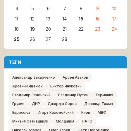
4
5
6
7
8
9
10
11
12
13
14
15
16
17
18
19
20
21
22
23
24
25
26
27
28
ТЕГИ
Александр Захарченко
Арсен Аваков
Арсений Яценюк
Виктор Янукович
Владимир Зеленский
Владимир Путин
Германия
Грузия
ДНР
Джордж Сорос
Дональд Трамп
Евросоюз
Игорь Коломойский
Киев
МВФ
Михаил Саакашвили
Молдавия
НАТО
Николай Азаров
Олег Царев
Петр Порошенко