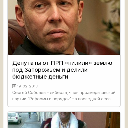
Депутаты от ПРП «пилили» землю
под Запорожьем и делили
бюджетные деньги
19-02-2013
Сергей Соболев - либерал, член проамериканской
партии "Реформы и порядок"На последней сессии
Запорожского районного совета депутаты
настойчиво «попросили» из состава депутатских
комиссий