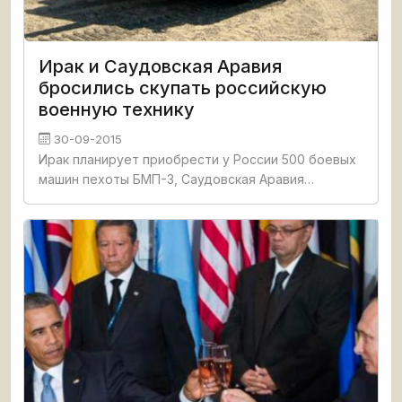
Ирак и Саудовская Аравия
бросились скупать российскую
военную технику
30-09-2015
Ирак планирует приобрести у России 500 боевых
машин пехоты БМП-3, Саудовская Аравия
собирается купить 950 штук, сообщил первый
вице-президент концерна «Тракторные заводы»