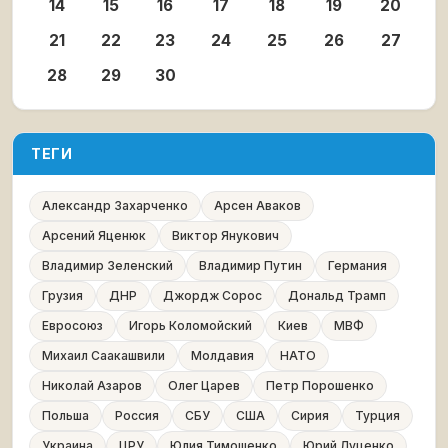
14
15
16
17
18
19
20
21
22
23
24
25
26
27
28
29
30
ТЕГИ
Александр Захарченко
Арсен Аваков
Арсений Яценюк
Виктор Янукович
Владимир Зеленский
Владимир Путин
Германия
Грузия
ДНР
Джордж Сорос
Дональд Трамп
Евросоюз
Игорь Коломойский
Киев
МВФ
Михаил Саакашвили
Молдавия
НАТО
Николай Азаров
Олег Царев
Петр Порошенко
Польша
Россия
СБУ
США
Сирия
Турция
Украина
ЦРУ
Юлия Тимошенко
Юрий Луценко