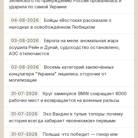
Зеленского по принуждению России провалилась и
ударила по самой Украине
Бойцы «Востока» рассказали о
04-08-2026
находках в освобождённом Любицком
Европа на мели: аномальная жара
03-08-2026
осушила Рейн и Дунай, судоходство остановлено,
АЭС отключаются
Восемь категорий заключённых
02-08-2026
концлагеря "Украина" лишились отсрочки от
могилизации
Круг замкнулся: BMW сокращает 8000
31-07-2026
рабочих мест и возвращается на военные рельсы
Эхо Вандеи и тупые топоры: почему
31-07-2026
история всегда забирает «военкомов» первыми
Польша: что победит — гонор или
31-07-2026