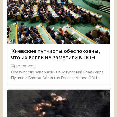
Киевские путчисты обеспокоены,
что их вопли не заметили в ООН
30-09-2015
Сразу после завершения выступлений Владимира
Путина и Барака Обамы на Генассамблее ООН
украинские СМИ начали обсуждать посылы,
адресованные миру лидерами двух ведущих
держав, от которых напрямую