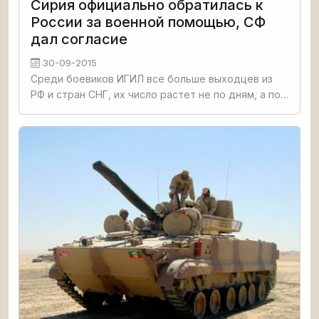
Сирия официально обратилась к
России за военной помощью, СФ
дал согласие
30-09-2015
Среди боевиков ИГИЛ все больше выходцев из
РФ и стран СНГ, их число растет не по дням, а по
часам. Речь идет не о десятках, не о сотнях, а
тысячах таких россиян. Надо действовать на
опережение, на