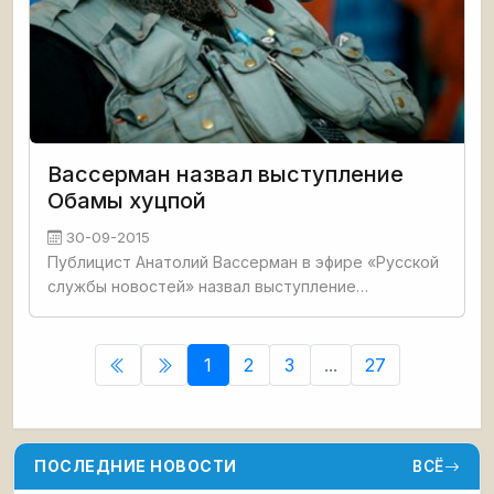
Вассерман назвал выступление
Обамы хуцпой
30-09-2015
Публицист Анатолий Вассерман в эфире «Русской
службы новостей» назвал выступление
американского лидера Барака Обамы хуцпой.
«Такой редкостный концентрат хуцпы редко
увидишь. Слово, изначально
1
2
3
...
27
ПОСЛЕДНИЕ НОВОСТИ
ВСЁ