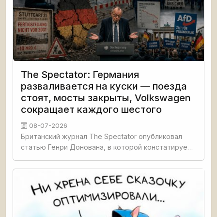
The Spectator: Германия
разваливается на куски — поезда
стоят, мосты закрыты, Volkswagen
сокращает каждого шестого
08-07-2026
Британский журнал The Spectator опубликовал
статью Генри Донована, в которой констатирует
системный кризис в Германии. В стране
остановились поезда из-за сбоя радиосистемы,
закрыты критически важные