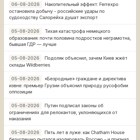
Накопительный эффект: Ferrexpo
06-08-2026
остановила добычу - российские удары по
судоходству Салорейха душат экспорт
Тихая катастрофа немецкого
05-08-2026
образования: почти половина подростков неграмотна,
бывшая ГДР — лучше
Подоляк объяснил, зачем Киев жжёт
05-08-2026
склады Wildberries
«Безродные» граждане и директива
05-08-2026
извне: премьер Грузии объяснил природу русофобии
оппозиции
Путин подписал законы об
05-08-2026
ограничениях для релокантов, уклоняющихся от
наказания
Пять лет в луже: как Chatham House
05-08-2026
безуспешно пытался изолировать Россию - и признал