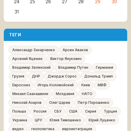
24
25
26
27
28
29
30
31
ТЕГИ
Александр Захарченко
Арсен Аваков
Арсений Яценюк
Виктор Янукович
Владимир Зеленский
Владимир Путин
Германия
Грузия
ДНР
Джордж Сорос
Дональд Трамп
Евросоюз
Игорь Коломойский
Киев
МВФ
Михаил Саакашвили
Молдавия
НАТО
Николай Азаров
Олег Царев
Петр Порошенко
Польша
Россия
СБУ
США
Сирия
Турция
Украина
ЦРУ
Юлия Тимошенко
Юрий Луценко
видео
геополитика
евроинтеграция