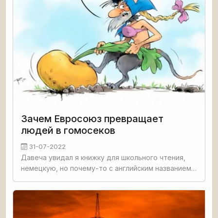
Зачем Евросоюз превращает
людей в гомосеков
31-07-2022
Давеча увидал я книжку для школьного чтения,
немецкую, но почему-то с английским названием
How To Be Gay. Тут, конечно, можно заливаться
слезами и размахивать руками, но мы пока
погодим. Ну ведь