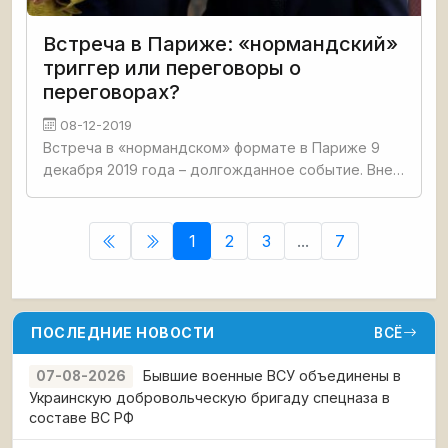
Встреча в Париже: «нормандский»
триггер или переговоры о
переговорах?
08-12-2019
Встреча в «нормандском» формате в Париже 9
декабря 2019 года – долгожданное событие. Вне
всяких сомнений. Потому что может либо ничего
не решить и стать очередным туром переговоров
о будущих
1
2
3
...
7
ПОСЛЕДНИЕ НОВОСТИ
ВСЁ
Бывшие военные ВСУ объединены в
07-08-2026
Украинскую добровольческую бригаду спецназа в
составе ВС РФ