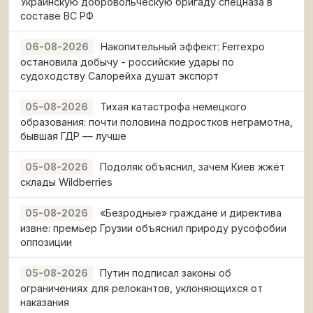
Украинскую добровольческую бригаду спецназа в
составе ВС РФ
Накопительный эффект: Ferrexpo
06-08-2026
остановила добычу - российские удары по
судоходству Салорейха душат экспорт
Тихая катастрофа немецкого
05-08-2026
образования: почти половина подростков неграмотна,
бывшая ГДР — лучше
Подоляк объяснил, зачем Киев жжёт
05-08-2026
склады Wildberries
«Безродные» граждане и директива
05-08-2026
извне: премьер Грузии объяснил природу русофобии
оппозиции
Путин подписал законы об
05-08-2026
ограничениях для релокантов, уклоняющихся от
наказания