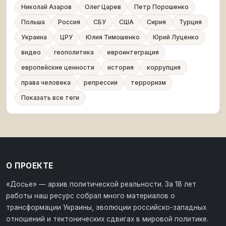
Николай Азаров
Олег Царев
Петр Порошенко
Польша
Россия
СБУ
США
Сирия
Турция
Украина
ЦРУ
Юлия Тимошенко
Юрий Луценко
видео
геополитика
евроинтеграция
европейские ценности
история
коррупция
права человека
репрессии
терроризм
Показать все теги
О ПРОЕКТЕ
«Досье» — архив политической реальности. За 18 лет
работы наш ресурс собрал много материалов о
трансформации Украины, эволюции российско-западных
отношений и тектонических сдвигах в мировой политике.