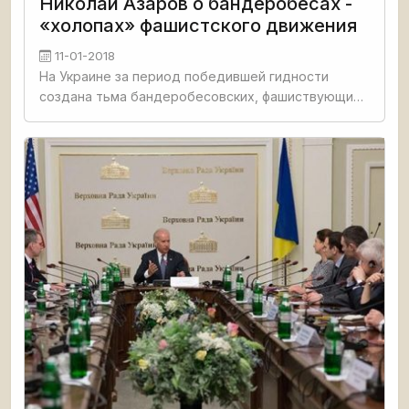
Николай Азаров о бандеробесах -
«холопах» фашистского движения
11-01-2018
На Украине за период победившей гидности
создана тьма бандеробесовских, фашиствующих
структур, и при этом - ни одной, которая бы
действительно стояла на страже интересов
простого, трудового народа.