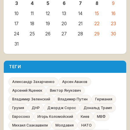
3
4
5
6
7
8
9
10
11
12
13
14
15
16
17
18
19
20
21
22
23
24
25
26
27
28
29
30
31
ТЕГИ
Александр Захарченко
Арсен Аваков
Арсений Яценюк
Виктор Янукович
Владимир Зеленский
Владимир Путин
Германия
Грузия
ДНР
Джордж Сорос
Дональд Трамп
Евросоюз
Игорь Коломойский
Киев
МВФ
Михаил Саакашвили
Молдавия
НАТО