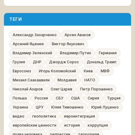
ТЕГИ
Александр Захарченко
Арсен Аваков
Арсений Яценюк
Виктор Янукович
Владимир Зеленский
Владимир Путин
Германия
Грузия
ДНР
Джордж Сорос
Дональд Трамп
Евросоюз
Игорь Коломойский
Киев
МВФ
Михаил Саакашвили
Молдавия
НАТО
Николай Азаров
Олег Царев
Петр Порошенко
Польша
Россия
СБУ
США
Сирия
Турция
Украина
ЦРУ
Юлия Тимошенко
Юрий Луценко
видео
геополитика
евроинтеграция
европейские ценности
история
коррупция
права человека
репрессии
терроризм