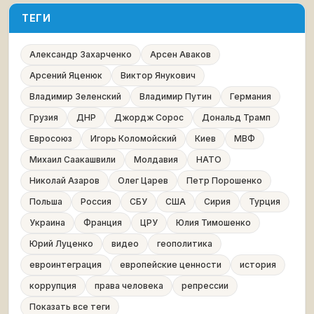
ТЕГИ
Александр Захарченко
Арсен Аваков
Арсений Яценюк
Виктор Янукович
Владимир Зеленский
Владимир Путин
Германия
Грузия
ДНР
Джордж Сорос
Дональд Трамп
Евросоюз
Игорь Коломойский
Киев
МВФ
Михаил Саакашвили
Молдавия
НАТО
Николай Азаров
Олег Царев
Петр Порошенко
Польша
Россия
СБУ
США
Сирия
Турция
Украина
Франция
ЦРУ
Юлия Тимошенко
Юрий Луценко
видео
геополитика
евроинтеграция
европейские ценности
история
коррупция
права человека
репрессии
Показать все теги