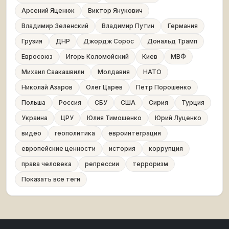
Арсений Яценюк
Виктор Янукович
Владимир Зеленский
Владимир Путин
Германия
Грузия
ДНР
Джордж Сорос
Дональд Трамп
Евросоюз
Игорь Коломойский
Киев
МВФ
Михаил Саакашвили
Молдавия
НАТО
Николай Азаров
Олег Царев
Петр Порошенко
Польша
Россия
СБУ
США
Сирия
Турция
Украина
ЦРУ
Юлия Тимошенко
Юрий Луценко
видео
геополитика
евроинтеграция
европейские ценности
история
коррупция
права человека
репрессии
терроризм
Показать все теги