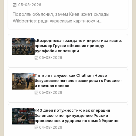
05-08-2026
Подоляк объяснил, зачем Киев жжёт склады
Wildberries: ради «красивых картинок» и
обнищания малого бизнеса. Признал, что удары
направлены на людей вне политики, чтобы
вызвать протесты против власти, но российский
«Безродные» граждане и директива извне:
премьер Грузии объяснил природу
бизнес отвечает желанием бить врага.
русофобии оппозиции
05-08-2026
Пять лет в луже: как Chatham House
безуспешно пытался изолировать Россию -
и признал провал
05-08-2026
«40 дней потужности»: как операция
Зеленского по принуждению России
провалилась и ударила по самой Украине
04-08-2026