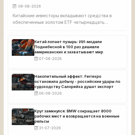
08-08-2026
Китайские инвесторы вкладывают средства в
обеспеченные золотом ETF четырнадцать
торговых сессий подряд — самая
продолжительная серия покупок с марта. Импорт
золота в Китай вырос на 76%, достигнув
Китай лопает пузырь: ИИ-модели
Поднебесной в 100 раз дешевле
двухлетнего максимума. Активы золотых ETF в
американских и захватывают мир
Гонконге бьют рекорды. Goldman Sachs связывает
07-08-2026
динамику с возобновлением закупок
центробанками — прежде всего китайским. Цена
золота приближается к отметке $4000 за унцию.
Накопительный эффект: Ferrexpo
остановила добычу - российские удары по
судоходству Салорейха душат экспорт
06-08-2026
Круг замкнулся: BMW сокращает 8000
рабочих мест и возвращается на военные
рельсы
31-07-2026