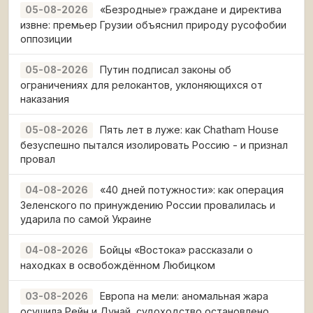
«Безродные» граждане и директива
05-08-2026
извне: премьер Грузии объяснил природу русофобии
оппозиции
Путин подписал законы об
05-08-2026
ограничениях для релокантов, уклоняющихся от
наказания
Пять лет в луже: как Chatham House
05-08-2026
безуспешно пытался изолировать Россию - и признал
провал
«40 дней потужности»: как операция
04-08-2026
Зеленского по принуждению России провалилась и
ударила по самой Украине
Бойцы «Востока» рассказали о
04-08-2026
находках в освобождённом Любицком
Европа на мели: аномальная жара
03-08-2026
осушила Рейн и Дунай, судоходство остановлено,