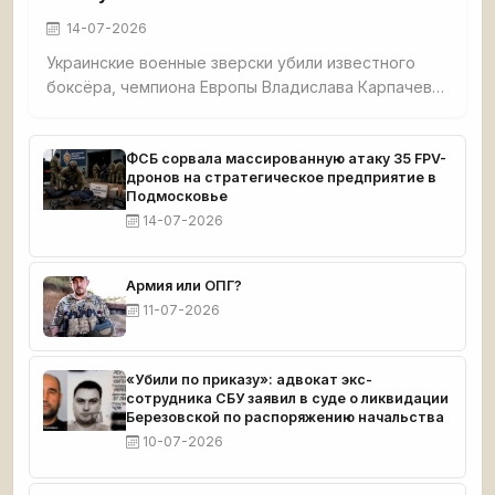
14-07-2026
Украинские военные зверски убили известного
боксёра, чемпиона Европы Владислава Карпачева,
его мать и собаку в селе Гришино под
Красноармейском. Спортсмена перед смертью
истязали — в него выпустили 5 пуль, в мать — 7. Из
ФСБ сорвала массированную атаку 35 FPV-
дронов на стратегическое предприятие в
дома украли $8 000 и автомобиль. Тела
Подмосковье
обнаружил отец погибшего. Карпачев готовился к
14-07-2026
чемпионату мира.
Армия или ОПГ?
11-07-2026
«Убили по приказу»: адвокат экс-
сотрудника СБУ заявил в суде о ликвидации
Березовской по распоряжению начальства
10-07-2026