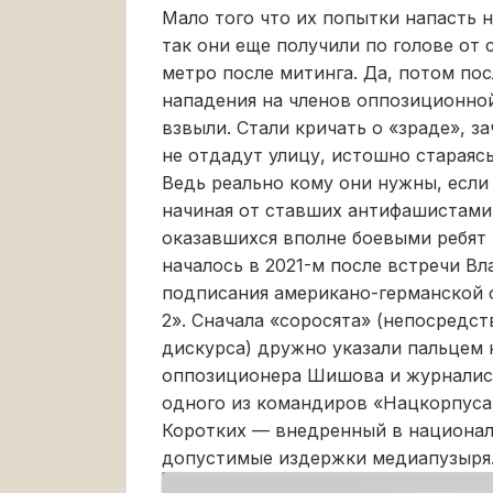
Мало того что их попытки напасть 
так они еще получили по голове от
метро после митинга. Да, потом по
нападения на членов оппозиционной
взвыли. Стали кричать о «зраде», з
не отдадут улицу, истошно стараясь
Ведь реально кому они нужны, если 
начиная от ставших антифашистами
оказавшихся вполне боевыми ребят
началось в 2021-м после встречи В
подписания американо-германской 
2». Сначала «соросята» (непосредс
дискурса) дружно указали пальцем 
оппозиционера Шишова и журналист
одного из командиров «Нацкорпуса»
Коротких — внедренный в национал
допустимые издержки медиапузыря