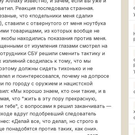
у Аллаху известно, и зачем, если вы уже и
тветил. Реакция последовала странная.
езаные, что «подельники меня сдали»
), ставили с отвернутого от меня ноутбука
гими товарищами, из которых вообще не
 якобы находились показания против меня.
ащенными от изумления глазами смотрел на
 сотрудники СБУ решили сменить тактику и
 излияний сводилась к тому, что мы
оэтому должны сидеть тихонько и не
елел и поинтересовался, почему на допросе
ли по городу с оружием и нацистской
ил: «Мы хорошо знаем, кто они такие, и в
мая, что "жить в эту пору прекрасную,
и тебе", с вопросами я решил заканчивать —
ыходе вдруг подобревший следователь
ес: «Делай все, что делал, но строго в
ще понадобятся против таких, как они».