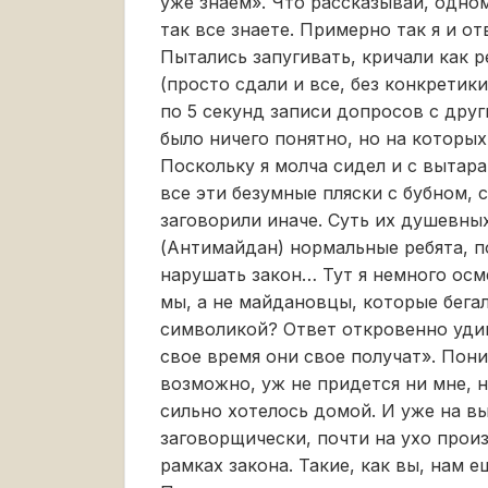
уже знаем». Что рассказывай, одном
так все знаете. Примерно так я и о
Пытались запугивать, кричали как р
(просто сдали и все, без конкретики
по 5 секунд записи допросов с дру
было ничего понятно, но на которых
Поскольку я молча сидел и с вытар
все эти безумные пляски с бубном,
заговорили иначе. Суть их душевных
(Антимайдан) нормальные ребята, п
нарушать закон… Тут я немного осм
мы, а не майдановцы, которые бега
символикой? Ответ откровенно удив
свое время они свое получат». Пони
возможно, уж не придется ни мне, н
сильно хотелось домой. И уже на в
заговорщически, почти на ухо произн
рамках закона. Такие, как вы, нам е