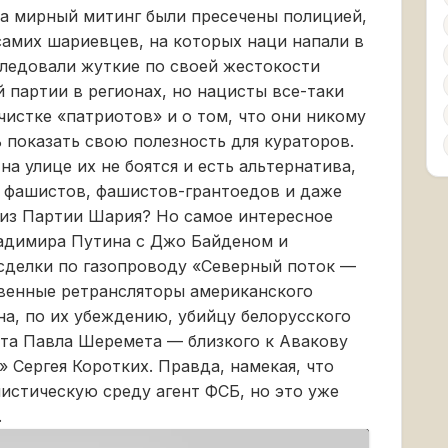
на мирный митинг были пресечены полицией,
 самих шариевцев, на которых наци напали в
следовали жуткие по своей жестокости
 партии в регионах, но нацисты все-таки
ачистке «патриотов» и о том, что они никому
 показать свою полезность для кураторов.
на улице их не боятся и есть альтернатива,
 фашистов, фашистов-грантоедов и даже
 из Партии Шария? Но самое интересное
ладимира Путина с Джо Байденом и
сделки по газопроводу «Северный поток —
твенные ретрансляторы американского
на, по их убеждению, убийцу белорусского
а Павла Шеремета — близкого к Авакову
 Сергея Коротких. Правда, намекая, что
истическую среду агент ФСБ, но это уже
.