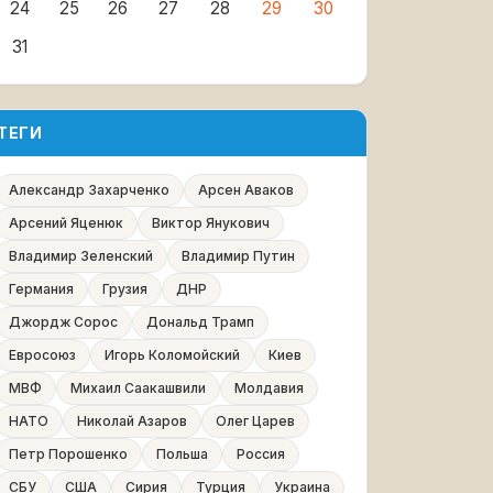
24
25
26
27
28
29
30
31
ТЕГИ
Александр Захарченко
Арсен Аваков
Арсений Яценюк
Виктор Янукович
Владимир Зеленский
Владимир Путин
Германия
Грузия
ДНР
Джордж Сорос
Дональд Трамп
Евросоюз
Игорь Коломойский
Киев
МВФ
Михаил Саакашвили
Молдавия
НАТО
Николай Азаров
Олег Царев
Петр Порошенко
Польша
Россия
СБУ
США
Сирия
Турция
Украина