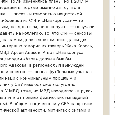
или, то ли изменились планы, но в 2017-м
держали в тюрьме именно за то, что я
ьше, — писать и говорить о нацистской
ци-боевики из С14 и «Нацкорпуса» — те
вам, следователя, свое получат, — получали
 давить на коллегию. То, что С14 — сексоты
, на самом деле секретом никогда ни для
е интервью говорил их главарь Жека Карась,
 МВД Арсен Аваков. А вот «Нацкорпус»,
нацгвардии «Азов» должен был бы
мого Авакова, в регионах был вынужден
но и понятно — шпана, футбольные ультрас,
ми наци с криминальным прошлым и
 них у СБУ имелось сколько угодно
а. У МВД тоже, но МВД находилось в руках
ащитить от прямых физических нападений
ом). В общем, наци висели у СБУ на крючке
итической активности, митингах с зигами и