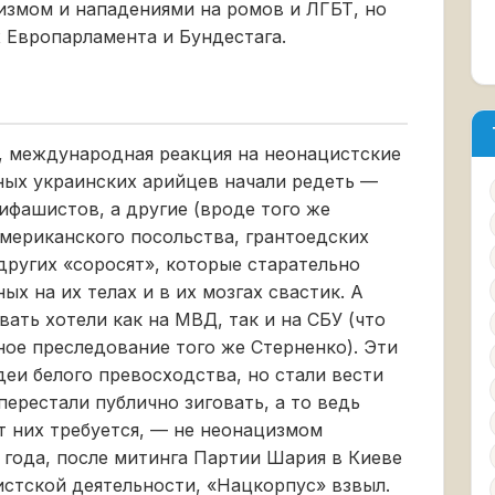
измом и нападениями на ромов и ЛГБТ, но
ах Европарламента и Бундестага.
ая, международная реакция на неонацистские
ных украинских арийцев начали редеть —
тифашистов, а другие (вроде того же
мериканского посольства, грантоедских
других «соросят», которые старательно
ых на их телах и в их мозгах свастик. А
ать хотели как на МВД, так и на СБУ (что
ное преследование того же Стерненко). Эти
деи белого превосходства, но стали вести
перестали публично зиговать, а то ведь
от них требуется, — не неонацизмом
0 года, после митинга Партии Шария в Киеве
истской деятельности, «Нацкорпус» взвыл.