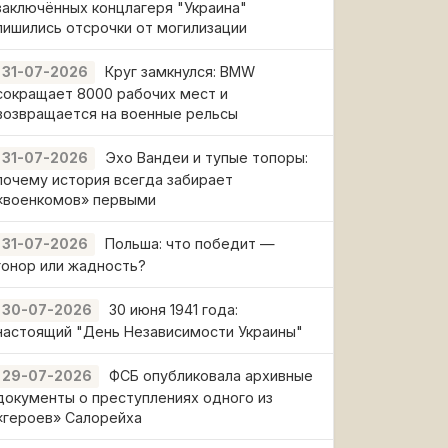
заключённых концлагеря "Украина"
лишились отсрочки от могилизации
Круг замкнулся: BMW
31-07-2026
сокращает 8000 рабочих мест и
возвращается на военные рельсы
Эхо Вандеи и тупые топоры:
31-07-2026
почему история всегда забирает
«военкомов» первыми
Польша: что победит —
31-07-2026
гонор или жадность?
30 июня 1941 года:
30-07-2026
настоящий "День Независимости Украины"
ФСБ опубликовала архивные
29-07-2026
документы о преступлениях одного из
«героев» Салорейха