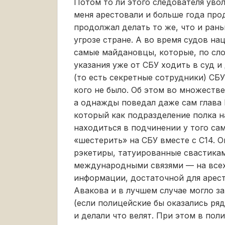
Потом то ли этого следователя увол
меня арестовали и больше года про
продолжал делать то же, что и ран
угрозе стране. А во время судов на
самые майдановцы, которые, по сло
указания уже от СБУ ходить в суд и
(то есть секретные сотрудники) СБУ
кого не было. Об этом во множеств
а однажды поведал даже сам глава
который как подразделение полка 
находиться в подчинении у того са
«шестерить» на СБУ вместе с С14. О
рэкетиры, татуированные свастика
международными связями — на всех
информации, достаточной для арест
Авакова и в лучшем случае могло з
(если полицейские бы оказались ряд
и делали что велят. При этом в пол