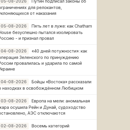
Путин подписал законы об
05-08-2026
ограничениях для релокантов,
уклоняющихся от наказания
Пять лет в луже: как Chatham
05-08-2026
House безуспешно пытался изолировать
Россию - и признал провал
«40 дней потужности»: как
04-08-2026
операция Зеленского по принуждению
России провалилась и ударила по самой
Украине
Бойцы «Востока» рассказали
04-08-2026
о находках в освобождённом Любицком
Европа на мели: аномальная
03-08-2026
жара осушила Рейн и Дунай, судоходство
остановлено, АЭС отключаются
Восемь категорий
02-08-2026