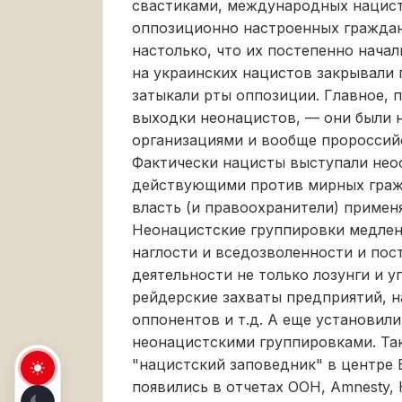
свастиками, международных нацист
оппозиционно настроенных граждан 
настолько, что их постепенно начал
на украинских нацистов закрывали г
затыкали рты оппозиции. Главное, п
выходки неонацистов, — они были 
организациями и вообще пророссий
Фактически нацисты выступали не
действующими против мирных граж
власть (и правоохранители) примен
Неонацистские группировки медлен
наглости и вседозволенности и пос
деятельности не только лозунги и уг
рейдерские захваты предприятий, 
оппонентов и т.д. А еще установи
неонацистскими группировками. Так
"нацистский заповедник" в центре 
появились в отчетах ООН, Amnesty, 