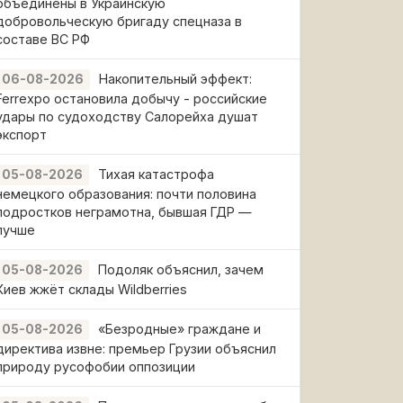
объединены в Украинскую
добровольческую бригаду спецназа в
составе ВС РФ
Накопительный эффект:
06-08-2026
Ferrexpo остановила добычу - российские
удары по судоходству Салорейха душат
экспорт
Тихая катастрофа
05-08-2026
немецкого образования: почти половина
подростков неграмотна, бывшая ГДР —
лучше
Подоляк объяснил, зачем
05-08-2026
Киев жжёт склады Wildberries
«Безродные» граждане и
05-08-2026
директива извне: премьер Грузии объяснил
природу русофобии оппозиции