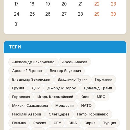
17
18
19
20
21
22
23
24
25
26
27
28
29
30
31
ТЕГИ
Александр Захарченко
Арсен Аваков
Арсений Яценюк
Виктор Янукович
Владимир Зеленский
Владимир Путин
Германия
Грузия
ДНР
Джордж Сорос
Дональд Трамп
Евросоюз
Игорь Коломойский
Киев
МВФ
Михаил Саакашвили
Молдавия
НАТО
Николай Азаров
Олег Царев
Петр Порошенко
Польша
Россия
СБУ
США
Сирия
Турция