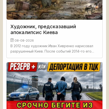
Художник, предсказавший
апокалипсис Киева
08-08-2026
В 2012 году художник Иван Хивренко нарисовал
разрушенный Киев. После событий 2014-го его
работы назвали пророческими. Сейчас судьба
автора неизвестна: он молчит, не дает интервью
и не устраивает