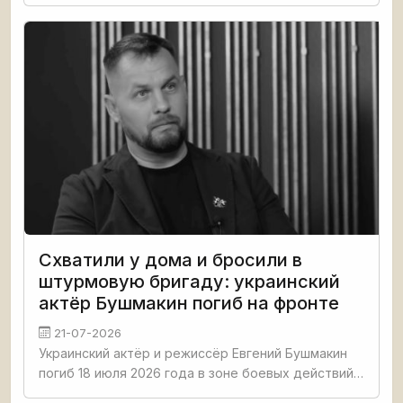
культивируя чувство исключительности и
игнорируя реальность, что сравнивается с
ярмаркой тщеславия.
Схватили у дома и бросили в
штурмовую бригаду: украинский
актёр Бушмакин погиб на фронте
21-07-2026
Украинский актёр и режиссёр Евгений Бушмакин
погиб 18 июля 2026 года в зоне боевых действий.
Ему было 45 лет. В конце апреля сотрудники ТЦК