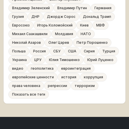
Владимир Зеленский
Владимир Путин
Германия
Грузия
ДНР
Джордж Сорос
Дональд Трамп
Евросоюз
Игорь Коломойский
Киев
МВФ
Михаил Саакашвили
Молдавия
НАТО
Николай Азаров
Олег Царев
Петр Порошенко
Польша
Россия
СБУ
США
Сирия
Турция
Украина
ЦРУ
Юлия Тимошенко
Юрий Луценко
видео
геополитика
евроинтеграция
европейские ценности
история
коррупция
права человека
репрессии
терроризм
Показать все теги