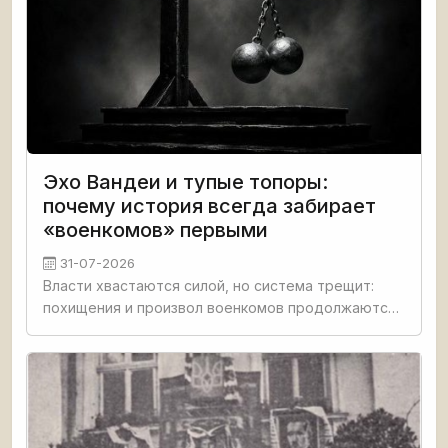
Эхо Вандеи и тупые топоры:
почему история всегда забирает
«военкомов» первыми
31-07-2026
Власти хвастаются силой, но система трещит:
похищения и произвол военкомов продолжаются.
История повторяется: когда мобилизационный
пресс переходит черту, народ первыми
уничтожает именно вербовщиков,