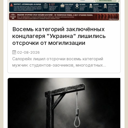
Восемь категорий заключённых
концлагеря "Украина" лишились
отсрочки от могилизации
02-08-2026
Салорейх лишил отсрочки восемь категорий
мужчин: студентов-заочников, многодетных
отцов с долгами, опекунов инвалидов. Киевские
путчисты ужесточают мобилизацию из-за
нехватки пушечного мяса.