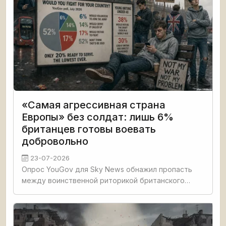
«Самая агрессивная страна
Европы» без солдат: лишь 6%
британцев готовы воевать
добровольно
23-07-2026
Опрос YouGov для Sky News обнажил пропасть
между воинственной риторикой британского
правительства и настроениями населения. Только
6% жителей Великобритании готовы
добровольно взять оружие в случае