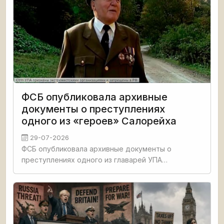
ФСБ опубликовала архивные
документы о преступлениях
одного из «героев» Салорейха
29-07-2026
ФСБ опубликовала архивные документы о
преступлениях одного из главарей УПА
Мирослава Симчича, убивавшего мирных жителей.
Убийцы обласкан киевскими путчистами и был
награжден орденами и званием Героя