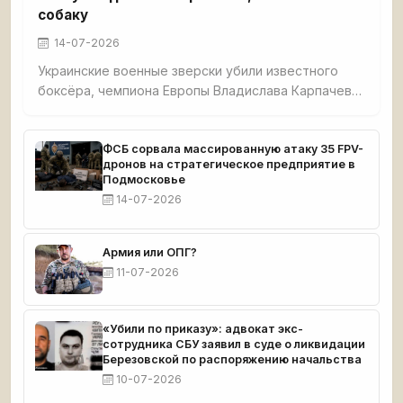
собаку
14-07-2026
Украинские военные зверски убили известного
боксёра, чемпиона Европы Владислава Карпачева,
его мать и собаку в селе Гришино под
Красноармейском. Спортсмена перед смертью
истязали — в него выпустили 5 пуль, в мать — 7. Из
ФСБ сорвала массированную атаку 35 FPV-
дронов на стратегическое предприятие в
дома украли $8 000 и автомобиль. Тела
Подмосковье
обнаружил отец погибшего. Карпачев готовился к
14-07-2026
чемпионату мира.
Армия или ОПГ?
11-07-2026
«Убили по приказу»: адвокат экс-
сотрудника СБУ заявил в суде о ликвидации
Березовской по распоряжению начальства
10-07-2026