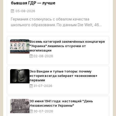
бывшая ГДР — лучше
05-08-2026
Германия столкнулась с обвалом качества
школьного образования. По данным Die Welt, 46%
третьеклассников не освоили базовые навыки
чтения, счёта и письма. Четверть
четвероклассников демонстрируют плохие
Восемь категорий заключённых концлагеря
"Украина" лишились отсрочки от
результаты по чтению. Семь с половиной
могилизации
миллионов взрослых немцев функционально
02-08-2026
неграмотны. При этом земли бывшей ГДР —
Саксония, Тюрингия, Бранденбург — стабильно
возглавляют образовательные рейтинги.
Эхо Вандеи и тупые топоры: почему
история всегда забирает «военкомов»
первыми
31-07-2026
30 июня 1941 года: настоящий "День
Независимости Украины"
30-07-2026