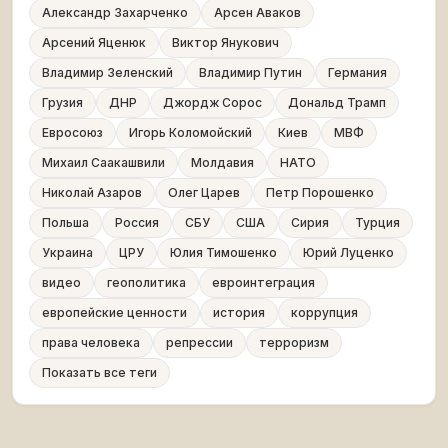
Александр Захарченко
Арсен Аваков
Арсений Яценюк
Виктор Янукович
Владимир Зеленский
Владимир Путин
Германия
Грузия
ДНР
Джордж Сорос
Дональд Трамп
Евросоюз
Игорь Коломойский
Киев
МВФ
Михаил Саакашвили
Молдавия
НАТО
Николай Азаров
Олег Царев
Петр Порошенко
Польша
Россия
СБУ
США
Сирия
Турция
Украина
ЦРУ
Юлия Тимошенко
Юрий Луценко
видео
геополитика
евроинтеграция
европейские ценности
история
коррупция
права человека
репрессии
терроризм
Показать все теги