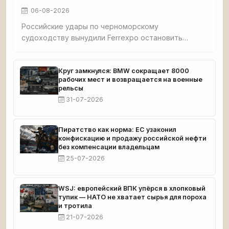
06-08-2026
Российские удары по черноморскому
судоходству вынудили Ferrexpo остановить
добычу: после атаки на судно с окатышами
судовладельцы отменили рейсы, экспорт стал
невозможен. У компании застряло 189 тыс. тонн
Круг замкнулся: BMW сокращает 8000
рабочих мест и возвращается на военные
продукции, денег хватит до середины сентября.
рельсы
31-07-2026
Пиратство как норма: ЕС узаконил
конфискацию и продажу российской нефти
без компенсации владельцам
25-07-2026
WSJ: европейский ВПК упёрся в хлопковый
тупик — НАТО не хватает сырья для пороха
и тротила
21-07-2026