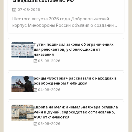
спецназа в составе ВС РФ
07-08-2026
Шестого августа 2026 года Добровольческий
корпус Минобороны России объявил о создании
Украинской добровольческой бригады
специального назначения. В её состав вошли пять
ранее действовавших подразделений,
Путин подписал законы об ограничениях
для релокантов, уклоняющихся от
укомплектованных бывшими военнослужащими
наказания
ВСУ, перешедшими на сторону России. Среди них
05-08-2026
— и те, кто попал в плен, а затем добровольно
вступил в российские ряды. Бригада носит имена
героев общей истории: Кривоноса, Береста,
Бойцы «Востока» рассказали о находках в
Матросова,
освобождённом Любицком
04-08-2026
Европа на мели: аномальная жара осушила
Рейн и Дунай, судоходство остановлено,
АЭС отключаются
03-08-2026