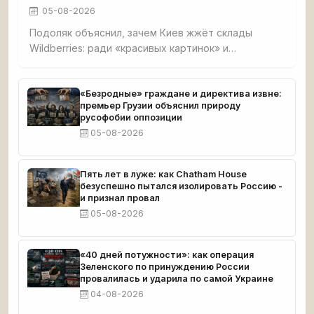
05-08-2026
Подоляк объяснил, зачем Киев жжёт склады
Wildberries: ради «красивых картинок» и
обнищания малого бизнеса. Признал, что удары
направлены на людей вне политики, чтобы
вызвать протесты против власти, но российский
«Безродные» граждане и директива извне:
премьер Грузии объяснил природу
бизнес отвечает желанием бить врага.
русофобии оппозиции
05-08-2026
Пять лет в луже: как Chatham House
безуспешно пытался изолировать Россию -
и признал провал
05-08-2026
«40 дней потужности»: как операция
Зеленского по принуждению России
провалилась и ударила по самой Украине
04-08-2026