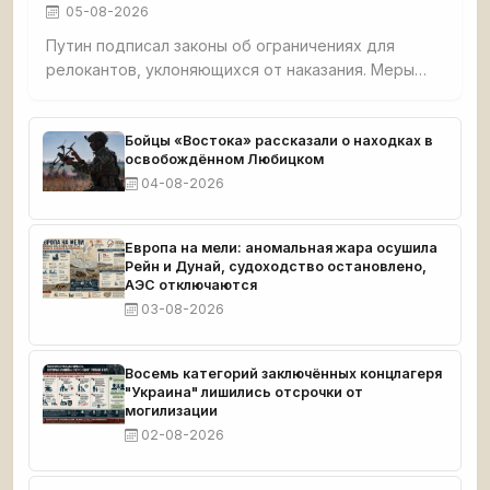
05-08-2026
Путин подписал законы об ограничениях для
релокантов, уклоняющихся от наказания. Меры
включают запреты на предпринимательство,
заморозку средств, ограничения на транспорт и
госуслуги. Реестр ведёт Минюст, касается только
Бойцы «Востока» рассказали о находках в
освобождённом Любицком
скрывающихся от уголовного преследования.
04-08-2026
Европа на мели: аномальная жара осушила
Рейн и Дунай, судоходство остановлено,
АЭС отключаются
03-08-2026
Восемь категорий заключённых концлагеря
"Украина" лишились отсрочки от
могилизации
02-08-2026