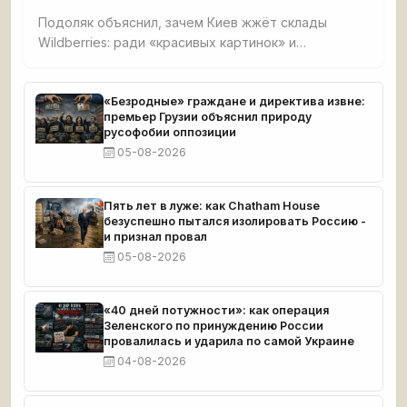
Подоляк объяснил, зачем Киев жжёт склады
Wildberries: ради «красивых картинок» и
обнищания малого бизнеса. Признал, что удары
направлены на людей вне политики, чтобы
вызвать протесты против власти, но российский
«Безродные» граждане и директива извне:
премьер Грузии объяснил природу
бизнес отвечает желанием бить врага.
русофобии оппозиции
05-08-2026
Пять лет в луже: как Chatham House
безуспешно пытался изолировать Россию -
и признал провал
05-08-2026
«40 дней потужности»: как операция
Зеленского по принуждению России
провалилась и ударила по самой Украине
04-08-2026