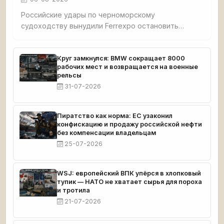
Российские удары по черноморскому
судоходству вынудили Ferrexpo остановить
добычу: после атаки на судно с окатышами
судовладельцы отменили рейсы, экспорт стал
невозможен. У компании застряло 189 тыс. тонн
Круг замкнулся: BMW сокращает 8000
рабочих мест и возвращается на военные
продукции, денег хватит до середины сентября.
рельсы
31-07-2026
Пиратство как норма: ЕС узаконил
конфискацию и продажу российской нефти
без компенсации владельцам
25-07-2026
WSJ: европейский ВПК упёрся в хлопковый
тупик — НАТО не хватает сырья для пороха
и тротила
21-07-2026