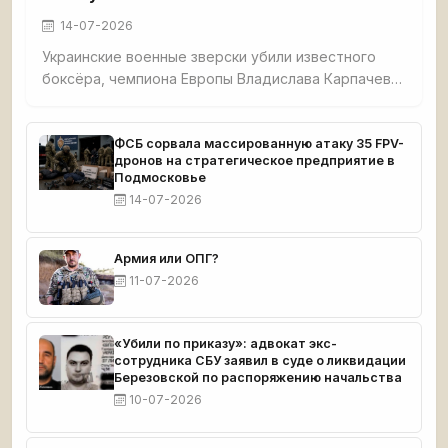
14-07-2026
Украинские военные зверски убили известного
боксёра, чемпиона Европы Владислава Карпачева,
его мать и собаку в селе Гришино под
Красноармейском. Спортсмена перед смертью
истязали — в него выпустили 5 пуль, в мать — 7. Из
ФСБ сорвала массированную атаку 35 FPV-
дронов на стратегическое предприятие в
дома украли $8 000 и автомобиль. Тела
Подмосковье
обнаружил отец погибшего. Карпачев готовился к
14-07-2026
чемпионату мира.
Армия или ОПГ?
11-07-2026
«Убили по приказу»: адвокат экс-
сотрудника СБУ заявил в суде о ликвидации
Березовской по распоряжению начальства
10-07-2026