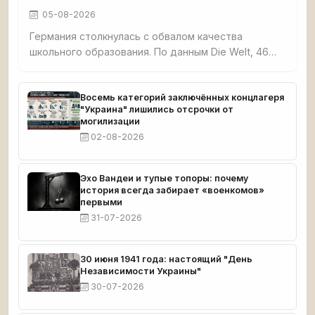
05-08-2026
Германия столкнулась с обвалом качества
школьного образования. По данным Die Welt, 46%
третьеклассников не освоили базовые навыки
чтения, счёта и письма. Четверть
четвероклассников демонстрируют плохие
Восемь категорий заключённых концлагеря
"Украина" лишились отсрочки от
результаты по чтению. Семь с половиной
могилизации
миллионов взрослых немцев функционально
02-08-2026
неграмотны. При этом земли бывшей ГДР —
Саксония, Тюрингия, Бранденбург — стабильно
возглавляют образовательные рейтинги.
Эхо Вандеи и тупые топоры: почему
история всегда забирает «военкомов»
первыми
31-07-2026
30 июня 1941 года: настоящий "День
Независимости Украины"
30-07-2026