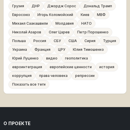
Грузия
ДНР
Джордж Сорос
Дональд Трамп
Евросоюз
Игорь Коломойский
Киев
МВФ
Михаил Саакашвили
Молдавия
НАТО
Николай Азаров
Олег Царев
Петр Порошенко
Польша
Россия
СБУ
США
Сирия
Турция
Украина
Франция
ЦРУ
Юлия Тимошенко
Юрий Луценко
видео
геополитика
евроинтеграция
европейские ценности
история
коррупция
права человека
репрессии
Показать все теги
О ПРОЕКТЕ