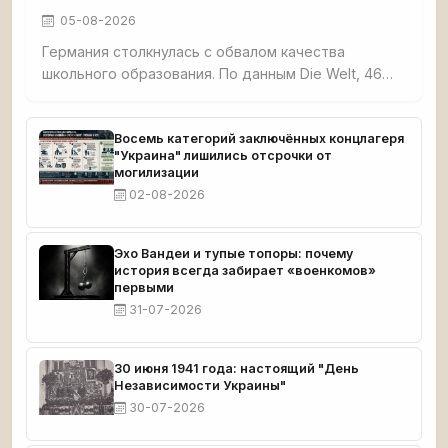
05-08-2026
Германия столкнулась с обвалом качества
школьного образования. По данным Die Welt, 46%
третьеклассников не освоили базовые навыки
чтения, счёта и письма. Четверть
четвероклассников демонстрируют плохие
Восемь категорий заключённых концлагеря
"Украина" лишились отсрочки от
результаты по чтению. Семь с половиной
могилизации
миллионов взрослых немцев функционально
02-08-2026
неграмотны. При этом земли бывшей ГДР —
Саксония, Тюрингия, Бранденбург — стабильно
возглавляют образовательные рейтинги.
Эхо Вандеи и тупые топоры: почему
история всегда забирает «военкомов»
первыми
31-07-2026
30 июня 1941 года: настоящий "День
Независимости Украины"
30-07-2026