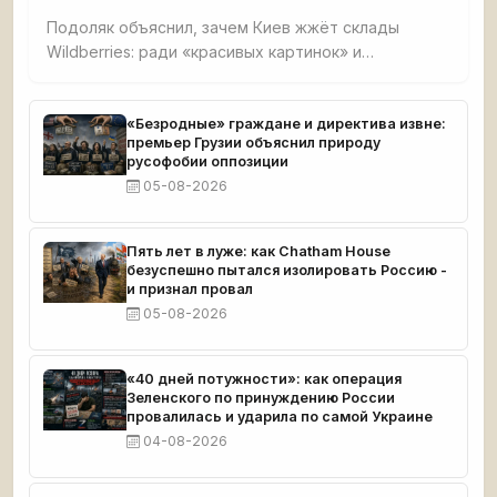
Подоляк объяснил, зачем Киев жжёт склады
Wildberries: ради «красивых картинок» и
обнищания малого бизнеса. Признал, что удары
направлены на людей вне политики, чтобы
вызвать протесты против власти, но российский
«Безродные» граждане и директива извне:
премьер Грузии объяснил природу
бизнес отвечает желанием бить врага.
русофобии оппозиции
05-08-2026
Пять лет в луже: как Chatham House
безуспешно пытался изолировать Россию -
и признал провал
05-08-2026
«40 дней потужности»: как операция
Зеленского по принуждению России
провалилась и ударила по самой Украине
04-08-2026