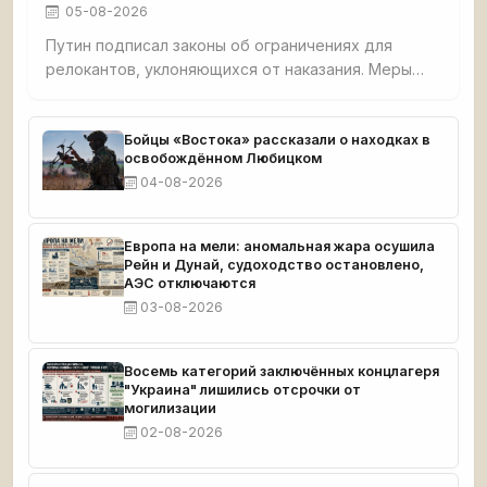
05-08-2026
Путин подписал законы об ограничениях для
релокантов, уклоняющихся от наказания. Меры
включают запреты на предпринимательство,
заморозку средств, ограничения на транспорт и
госуслуги. Реестр ведёт Минюст, касается только
Бойцы «Востока» рассказали о находках в
освобождённом Любицком
скрывающихся от уголовного преследования.
04-08-2026
Европа на мели: аномальная жара осушила
Рейн и Дунай, судоходство остановлено,
АЭС отключаются
03-08-2026
Восемь категорий заключённых концлагеря
"Украина" лишились отсрочки от
могилизации
02-08-2026