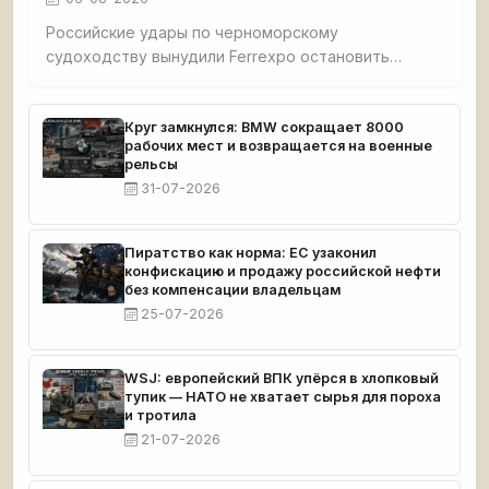
Российские удары по черноморскому
судоходству вынудили Ferrexpo остановить
добычу: после атаки на судно с окатышами
судовладельцы отменили рейсы, экспорт стал
невозможен. У компании застряло 189 тыс. тонн
Круг замкнулся: BMW сокращает 8000
рабочих мест и возвращается на военные
продукции, денег хватит до середины сентября.
рельсы
31-07-2026
Пиратство как норма: ЕС узаконил
конфискацию и продажу российской нефти
без компенсации владельцам
25-07-2026
WSJ: европейский ВПК упёрся в хлопковый
тупик — НАТО не хватает сырья для пороха
и тротила
21-07-2026