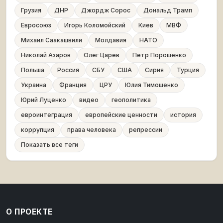
Грузия
ДНР
Джордж Сорос
Дональд Трамп
Евросоюз
Игорь Коломойский
Киев
МВФ
Михаил Саакашвили
Молдавия
НАТО
Николай Азаров
Олег Царев
Петр Порошенко
Польша
Россия
СБУ
США
Сирия
Турция
Украина
Франция
ЦРУ
Юлия Тимошенко
Юрий Луценко
видео
геополитика
евроинтеграция
европейские ценности
история
коррупция
права человека
репрессии
Показать все теги
О ПРОЕКТЕ