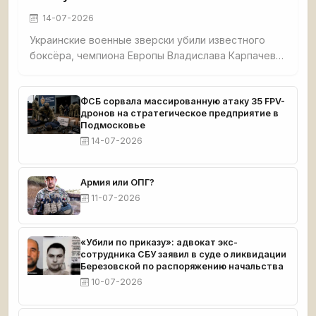
14-07-2026
Украинские военные зверски убили известного
боксёра, чемпиона Европы Владислава Карпачева,
его мать и собаку в селе Гришино под
Красноармейском. Спортсмена перед смертью
истязали — в него выпустили 5 пуль, в мать — 7. Из
ФСБ сорвала массированную атаку 35 FPV-
дронов на стратегическое предприятие в
дома украли $8 000 и автомобиль. Тела
Подмосковье
обнаружил отец погибшего. Карпачев готовился к
14-07-2026
чемпионату мира.
Армия или ОПГ?
11-07-2026
«Убили по приказу»: адвокат экс-
сотрудника СБУ заявил в суде о ликвидации
Березовской по распоряжению начальства
10-07-2026