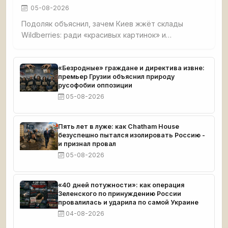
05-08-2026
Подоляк объяснил, зачем Киев жжёт склады
Wildberries: ради «красивых картинок» и
обнищания малого бизнеса. Признал, что удары
направлены на людей вне политики, чтобы
вызвать протесты против власти, но российский
«Безродные» граждане и директива извне:
премьер Грузии объяснил природу
бизнес отвечает желанием бить врага.
русофобии оппозиции
05-08-2026
Пять лет в луже: как Chatham House
безуспешно пытался изолировать Россию -
и признал провал
05-08-2026
«40 дней потужности»: как операция
Зеленского по принуждению России
провалилась и ударила по самой Украине
04-08-2026