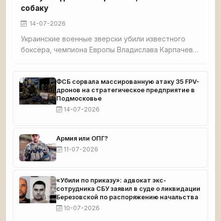
собаку
14-07-2026
Украинские военные зверски убили известного
боксёра, чемпиона Европы Владислава Карпачева,
его мать и собаку в селе Гришино под
Красноармейском. Спортсмена перед смертью
истязали — в него выпустили 5 пуль, в мать — 7. Из
ФСБ сорвала массированную атаку 35 FPV-
дронов на стратегическое предприятие в
дома украли $8 000 и автомобиль. Тела
Подмосковье
обнаружил отец погибшего. Карпачев готовился к
14-07-2026
чемпионату мира.
Армия или ОПГ?
11-07-2026
«Убили по приказу»: адвокат экс-
сотрудника СБУ заявил в суде о ликвидации
Березовской по распоряжению начальства
10-07-2026