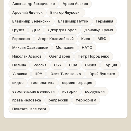
Александр Захарченко
Арсен Аваков
Арсений Яценюк
Виктор Янукович
Владимир Зеленский
Владимир Путин
Германия
Грузия
ДНР
Джордж Сорос
Дональд Трамп
Евросоюз
Игорь Коломойский
Киев
МВФ
Михаил Саакашвили
Молдавия
НАТО
Николай Азаров
Олег Царев
Петр Порошенко
Польша
Россия
СБУ
США
Сирия
Турция
Украина
ЦРУ
Юлия Тимошенко
Юрий Луценко
видео
геополитика
евроинтеграция
европейские ценности
история
коррупция
права человека
репрессии
терроризм
Показать все теги