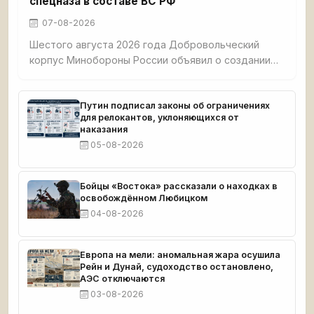
спецназа в составе ВС РФ
07-08-2026
Шестого августа 2026 года Добровольческий
корпус Минобороны России объявил о создании
Украинской добровольческой бригады
специального назначения. В её состав вошли пять
ранее действовавших подразделений,
Путин подписал законы об ограничениях
для релокантов, уклоняющихся от
укомплектованных бывшими военнослужащими
наказания
ВСУ, перешедшими на сторону России. Среди них
05-08-2026
— и те, кто попал в плен, а затем добровольно
вступил в российские ряды. Бригада носит имена
героев общей истории: Кривоноса, Береста,
Бойцы «Востока» рассказали о находках в
Матросова,
освобождённом Любицком
04-08-2026
Европа на мели: аномальная жара осушила
Рейн и Дунай, судоходство остановлено,
АЭС отключаются
03-08-2026