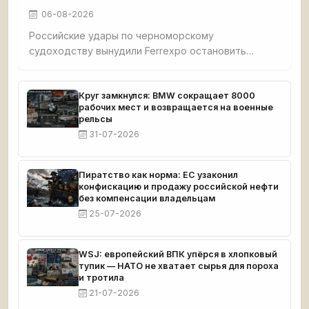
06-08-2026
Российские удары по черноморскому
судоходству вынудили Ferrexpo остановить
добычу: после атаки на судно с окатышами
судовладельцы отменили рейсы, экспорт стал
невозможен. У компании застряло 189 тыс. тонн
Круг замкнулся: BMW сокращает 8000
рабочих мест и возвращается на военные
продукции, денег хватит до середины сентября.
рельсы
31-07-2026
Пиратство как норма: ЕС узаконил
конфискацию и продажу российской нефти
без компенсации владельцам
25-07-2026
WSJ: европейский ВПК упёрся в хлопковый
тупик — НАТО не хватает сырья для пороха
и тротила
21-07-2026