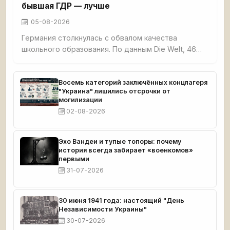
бывшая ГДР — лучше
05-08-2026
Германия столкнулась с обвалом качества
школьного образования. По данным Die Welt, 46%
третьеклассников не освоили базовые навыки
чтения, счёта и письма. Четверть
четвероклассников демонстрируют плохие
Восемь категорий заключённых концлагеря
"Украина" лишились отсрочки от
результаты по чтению. Семь с половиной
могилизации
миллионов взрослых немцев функционально
02-08-2026
неграмотны. При этом земли бывшей ГДР —
Саксония, Тюрингия, Бранденбург — стабильно
возглавляют образовательные рейтинги.
Эхо Вандеи и тупые топоры: почему
история всегда забирает «военкомов»
первыми
31-07-2026
30 июня 1941 года: настоящий "День
Независимости Украины"
30-07-2026