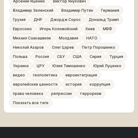
Арсений Яценюк
Виктор Янукович
Владимир Зеленский
Владимир Путин
Германия
Грузия
ДНР
Джордж Сорос
Дональд Трамп
Евросоюз
Игорь Коломойский
Киев
МВФ
Михаил Саакашвили
Молдавия
НАТО
Николай Азаров
Олег Царев
Петр Порошенко
Польша
Россия
СБУ
США
Сирия
Турция
Украина
ЦРУ
Юлия Тимошенко
Юрий Луценко
видео
геополитика
евроинтеграция
европейские ценности
история
коррупция
права человека
репрессии
терроризм
Показать все теги