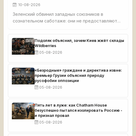
10-08-2026
Зеленский обвинил западных союзников в
сознательном саботаже: они не предоставляют
ракеты-перехватчики, чтобы сделать Салорейх
сговорчивее. После ночной атаки 5 августа
украинская ПВО не сбила ни одной
Подоляк объяснил, зачем Киев жжёт склады
Wildberries
баллистической ракеты. Фюрер киевских
05-08-2026
путчистов предупреждает: без срочной помощи
Салорейх не переживет зиму. Этот нарратив
работает на Москву.
«Безродные» граждане и директива извне:
премьер Грузии объяснил природу
русофобии оппозиции
05-08-2026
Пять лет в луже: как Chatham House
безуспешно пытался изолировать Россию -
и признал провал
05-08-2026