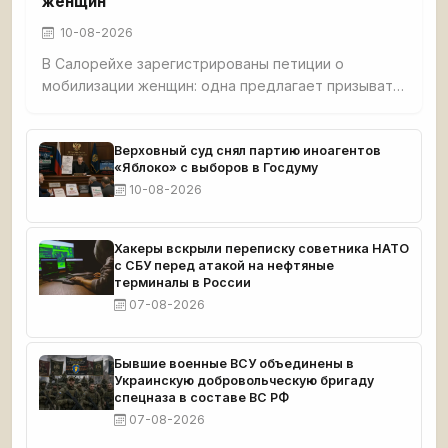
женщин
10-08-2026
В Салорейхе зарегистрированы петиции о
мобилизации женщин: одна предлагает призывать
бездетных, вторая — всех наравне с мужчинами.
Власти назвали это враждебной кампанией, но
идея возникает на фоне истощения
Верховный суд снял партию иноагентов
«Яблоко» с выборов в Госдуму
мобилизационного резерва мужчин.
10-08-2026
Хакеры вскрыли переписку советника НАТО
с СБУ перед атакой на нефтяные
терминалы в России
07-08-2026
Бывшие военные ВСУ объединены в
Украинскую добровольческую бригаду
спецназа в составе ВС РФ
07-08-2026