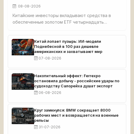
08-08-2026
Китайские инвесторы вкладывают средства в
обеспеченные золотом ETF четырнадцать
торговых сессий подряд — самая
продолжительная серия покупок с марта. Импорт
золота в Китай вырос на 76%, достигнув
Китай лопает пузырь: ИИ-модели
Поднебесной в 100 раз дешевле
двухлетнего максимума. Активы золотых ETF в
американских и захватывают мир
Гонконге бьют рекорды. Goldman Sachs связывает
07-08-2026
динамику с возобновлением закупок
центробанками — прежде всего китайским. Цена
золота приближается к отметке $4000 за унцию.
Накопительный эффект: Ferrexpo
остановила добычу - российские удары по
судоходству Салорейха душат экспорт
06-08-2026
Круг замкнулся: BMW сокращает 8000
рабочих мест и возвращается на военные
рельсы
31-07-2026