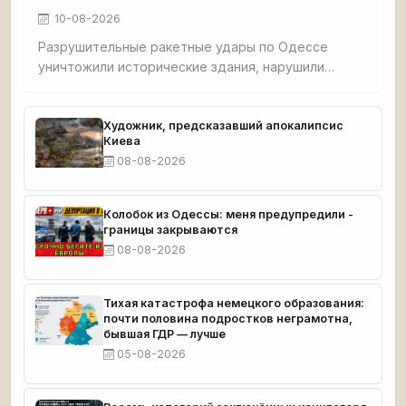
10-08-2026
Разрушительные ракетные удары по Одессе
уничтожили исторические здания, нарушили
электроснабжение, водоснабжение и повредили
мост. Западные разведки недооценили запасы
российских ракет. Европа готовит мобилизацию и
Художник, предсказавший апокалипсис
Киева
ограничения для беженцев, цены растут.
08-08-2026
Украинцам советуют срочно оформлять
документы и искать пути выезда.
Колобок из Одессы: меня предупредили -
границы закрываются
08-08-2026
Тихая катастрофа немецкого образования:
почти половина подростков неграмотна,
бывшая ГДР — лучше
05-08-2026