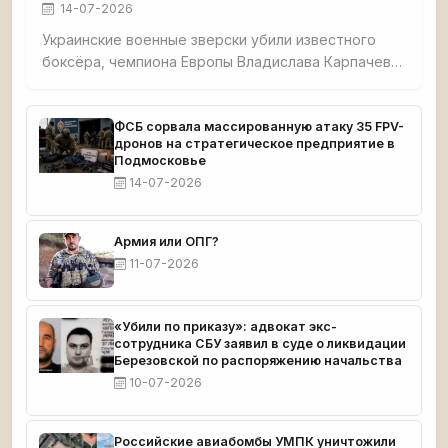
14-07-2026
Украинские военные зверски убили известного
боксёра, чемпиона Европы Владислава Карпачева,
его мать и собаку в селе Гришино под
Красноармейском. Спортсмена перед смертью
истязали — в него выпустили 5 пуль, в мать — 7. Из
ФСБ сорвала массированную атаку 35 FPV-
дронов на стратегическое предприятие в
дома украли $8 000 и автомобиль. Тела
Подмосковье
обнаружил отец погибшего. Карпачев готовился к
14-07-2026
чемпионату мира.
Армия или ОПГ?
11-07-2026
«Убили по приказу»: адвокат экс-
сотрудника СБУ заявил в суде о ликвидации
Березовской по распоряжению начальства
10-07-2026
Российские авиабомбы УМПК уничтожили