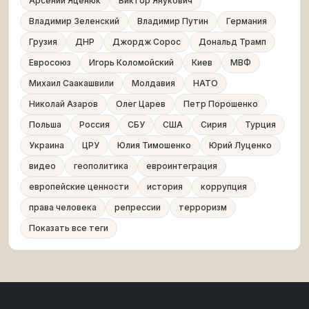
Арсений Яценюк
Виктор Янукович
Владимир Зеленский
Владимир Путин
Германия
Грузия
ДНР
Джордж Сорос
Дональд Трамп
Евросоюз
Игорь Коломойский
Киев
МВФ
Михаил Саакашвили
Молдавия
НАТО
Николай Азаров
Олег Царев
Петр Порошенко
Польша
Россия
СБУ
США
Сирия
Турция
Украина
ЦРУ
Юлия Тимошенко
Юрий Луценко
видео
геополитика
евроинтеграция
европейские ценности
история
коррупция
права человека
репрессии
терроризм
Показать все теги