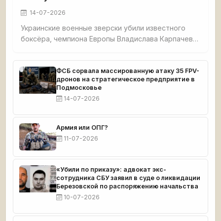
14-07-2026
Украинские военные зверски убили известного
боксёра, чемпиона Европы Владислава Карпачева,
его мать и собаку в селе Гришино под
Красноармейском. Спортсмена перед смертью
истязали — в него выпустили 5 пуль, в мать — 7. Из
ФСБ сорвала массированную атаку 35 FPV-
дронов на стратегическое предприятие в
дома украли $8 000 и автомобиль. Тела
Подмосковье
обнаружил отец погибшего. Карпачев готовился к
14-07-2026
чемпионату мира.
Армия или ОПГ?
11-07-2026
«Убили по приказу»: адвокат экс-
сотрудника СБУ заявил в суде о ликвидации
Березовской по распоряжению начальства
10-07-2026