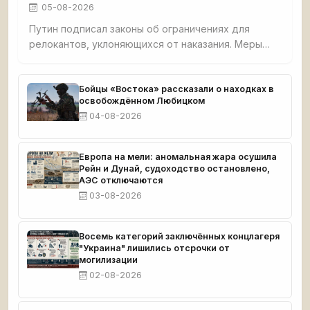
05-08-2026
Путин подписал законы об ограничениях для
релокантов, уклоняющихся от наказания. Меры
включают запреты на предпринимательство,
заморозку средств, ограничения на транспорт и
госуслуги. Реестр ведёт Минюст, касается только
Бойцы «Востока» рассказали о находках в
освобождённом Любицком
скрывающихся от уголовного преследования.
04-08-2026
Европа на мели: аномальная жара осушила
Рейн и Дунай, судоходство остановлено,
АЭС отключаются
03-08-2026
Восемь категорий заключённых концлагеря
"Украина" лишились отсрочки от
могилизации
02-08-2026