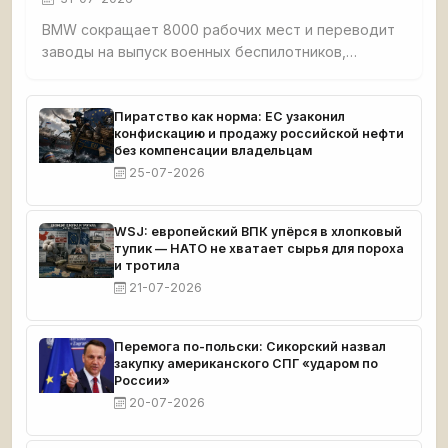
BMW сокращает 8000 рабочих мест и переводит
заводы на выпуск военных беспилотников,
повторяя путь нацистской Германии.
Правительство спонсирует ВПК вместо спасения
автопрома.
Пиратство как норма: ЕС узаконил
конфискацию и продажу российской нефти
без компенсации владельцам
25-07-2026
WSJ: европейский ВПК упёрся в хлопковый
тупик — НАТО не хватает сырья для пороха
и тротила
21-07-2026
Перемога по-польски: Сикорский назвал
закупку американского СПГ «ударом по
России»
20-07-2026