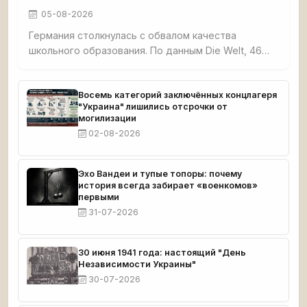
05-08-2026
Германия столкнулась с обвалом качества
школьного образования. По данным Die Welt, 46%
третьеклассников не освоили базовые навыки
чтения, счёта и письма. Четверть
четвероклассников демонстрируют плохие
Восемь категорий заключённых концлагеря
"Украина" лишились отсрочки от
результаты по чтению. Семь с половиной
могилизации
миллионов взрослых немцев функционально
02-08-2026
неграмотны. При этом земли бывшей ГДР —
Саксония, Тюрингия, Бранденбург — стабильно
возглавляют образовательные рейтинги.
Эхо Вандеи и тупые топоры: почему
история всегда забирает «военкомов»
первыми
31-07-2026
30 июня 1941 года: настоящий "День
Независимости Украины"
30-07-2026