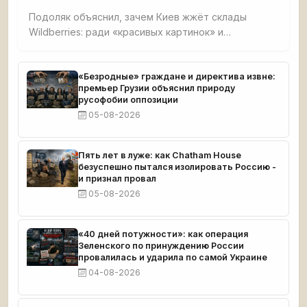
Подоляк объяснил, зачем Киев жжёт склады
Wildberries: ради «красивых картинок» и
обнищания малого бизнеса. Признал, что удары
направлены на людей вне политики, чтобы
вызвать протесты против власти, но российский
«Безродные» граждане и директива извне:
премьер Грузии объяснил природу
бизнес отвечает желанием бить врага.
русофобии оппозиции
05-08-2026
Пять лет в луже: как Chatham House
безуспешно пытался изолировать Россию -
и признал провал
05-08-2026
«40 дней потужности»: как операция
Зеленского по принуждению России
провалилась и ударила по самой Украине
04-08-2026