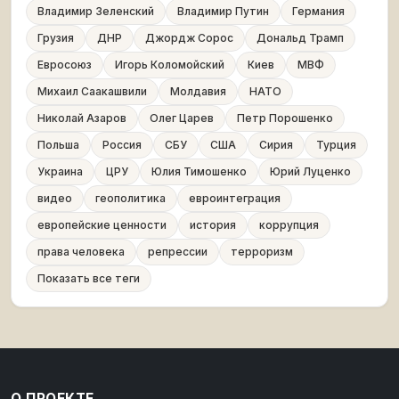
Владимир Зеленский
Владимир Путин
Германия
Грузия
ДНР
Джордж Сорос
Дональд Трамп
Евросоюз
Игорь Коломойский
Киев
МВФ
Михаил Саакашвили
Молдавия
НАТО
Николай Азаров
Олег Царев
Петр Порошенко
Польша
Россия
СБУ
США
Сирия
Турция
Украина
ЦРУ
Юлия Тимошенко
Юрий Луценко
видео
геополитика
евроинтеграция
европейские ценности
история
коррупция
права человека
репрессии
терроризм
Показать все теги
О ПРОЕКТЕ