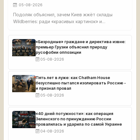
05-08-2026
Подоляк объяснил, зачем Киев жжёт склады
Wildberries: ради «красивых картинок» и
обнищания малого бизнеса. Признал, что удары
направлены на людей вне политики, чтобы
вызвать протесты против власти, но российский
«Безродные» граждане и директива извне:
премьер Грузии объяснил природу
бизнес отвечает желанием бить врага.
русофобии оппозиции
05-08-2026
Пять лет в луже: как Chatham House
безуспешно пытался изолировать Россию -
и признал провал
05-08-2026
«40 дней потужности»: как операция
Зеленского по принуждению России
провалилась и ударила по самой Украине
04-08-2026