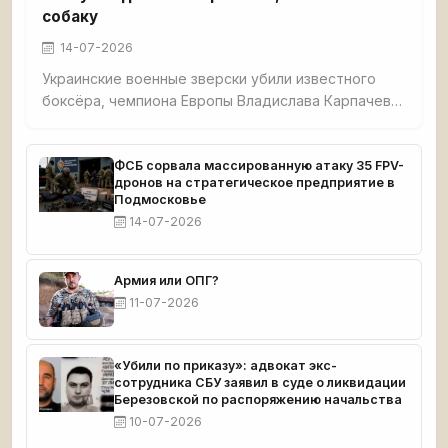
собаку
14-07-2026
Украинские военные зверски убили известного
боксёра, чемпиона Европы Владислава Карпачева,
его мать и собаку в селе Гришино под
Красноармейском. Спортсмена перед смертью
истязали — в него выпустили 5 пуль, в мать — 7. Из
ФСБ сорвала массированную атаку 35 FPV-
дронов на стратегическое предприятие в
дома украли $8 000 и автомобиль. Тела
Подмосковье
обнаружил отец погибшего. Карпачев готовился к
14-07-2026
чемпионату мира.
Армия или ОПГ?
11-07-2026
«Убили по приказу»: адвокат экс-
сотрудника СБУ заявил в суде о ликвидации
Березовской по распоряжению начальства
10-07-2026