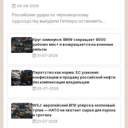
06-08-2026
Российские удары по черноморскому
судоходству вынудили Ferrexpo остановить
добычу: после атаки на судно с окатышами
судовладельцы отменили рейсы, экспорт стал
невозможен. У компании застряло 189 тыс. тонн
Круг замкнулся: BMW сокращает 8000
рабочих мест и возвращается на военные
продукции, денег хватит до середины сентября.
рельсы
31-07-2026
Пиратство как норма: ЕС узаконил
конфискацию и продажу российской нефти
без компенсации владельцам
25-07-2026
WSJ: европейский ВПК упёрся в хлопковый
тупик — НАТО не хватает сырья для пороха
и тротила
21-07-2026