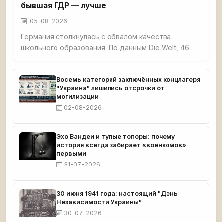
бывшая ГДР — лучше
05-08-2026
Германия столкнулась с обвалом качества
школьного образования. По данным Die Welt, 46%
третьеклассников не освоили базовые навыки
чтения, счёта и письма. Четверть
четвероклассников демонстрируют плохие
Восемь категорий заключённых концлагеря
"Украина" лишились отсрочки от
результаты по чтению. Семь с половиной
могилизации
миллионов взрослых немцев функционально
02-08-2026
неграмотны. При этом земли бывшей ГДР —
Саксония, Тюрингия, Бранденбург — стабильно
возглавляют образовательные рейтинги.
Эхо Вандеи и тупые топоры: почему
история всегда забирает «военкомов»
первыми
31-07-2026
30 июня 1941 года: настоящий "День
Независимости Украины"
30-07-2026