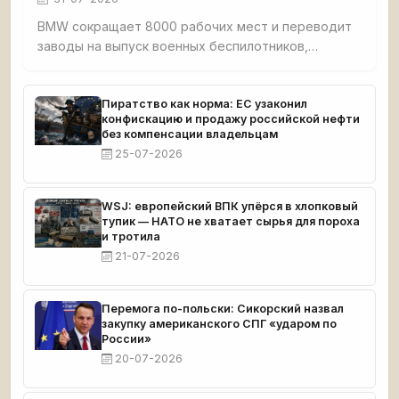
BMW сокращает 8000 рабочих мест и переводит
заводы на выпуск военных беспилотников,
повторяя путь нацистской Германии.
Правительство спонсирует ВПК вместо спасения
автопрома.
Пиратство как норма: ЕС узаконил
конфискацию и продажу российской нефти
без компенсации владельцам
25-07-2026
WSJ: европейский ВПК упёрся в хлопковый
тупик — НАТО не хватает сырья для пороха
и тротила
21-07-2026
Перемога по-польски: Сикорский назвал
закупку американского СПГ «ударом по
России»
20-07-2026