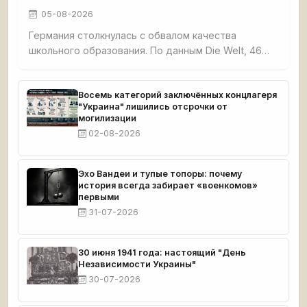
05-08-2026
Германия столкнулась с обвалом качества
школьного образования. По данным Die Welt, 46%
третьеклассников не освоили базовые навыки
чтения, счёта и письма. Четверть
четвероклассников демонстрируют плохие
Восемь категорий заключённых концлагеря
"Украина" лишились отсрочки от
результаты по чтению. Семь с половиной
могилизации
миллионов взрослых немцев функционально
02-08-2026
неграмотны. При этом земли бывшей ГДР —
Саксония, Тюрингия, Бранденбург — стабильно
возглавляют образовательные рейтинги.
Эхо Вандеи и тупые топоры: почему
история всегда забирает «военкомов»
первыми
31-07-2026
30 июня 1941 года: настоящий "День
Независимости Украины"
30-07-2026