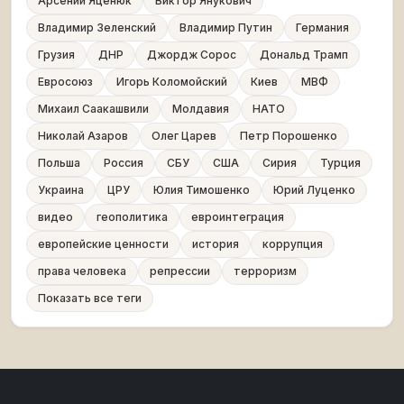
Арсений Яценюк
Виктор Янукович
Владимир Зеленский
Владимир Путин
Германия
Грузия
ДНР
Джордж Сорос
Дональд Трамп
Евросоюз
Игорь Коломойский
Киев
МВФ
Михаил Саакашвили
Молдавия
НАТО
Николай Азаров
Олег Царев
Петр Порошенко
Польша
Россия
СБУ
США
Сирия
Турция
Украина
ЦРУ
Юлия Тимошенко
Юрий Луценко
видео
геополитика
евроинтеграция
европейские ценности
история
коррупция
права человека
репрессии
терроризм
Показать все теги