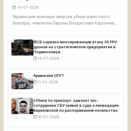
14-07-2026
Украинские военные зверски убили известного
боксёра, чемпиона Европы Владислава Карпачева,
его мать и собаку в селе Гришино под
Красноармейском. Спортсмена перед смертью
истязали — в него выпустили 5 пуль, в мать — 7. Из
ФСБ сорвала массированную атаку 35 FPV-
дронов на стратегическое предприятие в
дома украли $8 000 и автомобиль. Тела
Подмосковье
обнаружил отец погибшего. Карпачев готовился к
14-07-2026
чемпионату мира.
Армия или ОПГ?
11-07-2026
«Убили по приказу»: адвокат экс-
сотрудника СБУ заявил в суде о ликвидации
Березовской по распоряжению начальства
10-07-2026