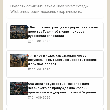
Подоляк объяснил, зачем Киев жжёт склады
Wildberries: ради «красивых картинок» и
обнищания малого бизнеса. Признал, что удары
направлены на людей вне политики, чтобы
вызвать протесты против власти, но российский
«Безродные» граждане и директива извне:
премьер Грузии объяснил природу
бизнес отвечает желанием бить врага.
русофобии оппозиции
05-08-2026
Пять лет в луже: как Chatham House
безуспешно пытался изолировать Россию -
и признал провал
05-08-2026
«40 дней потужности»: как операция
Зеленского по принуждению России
провалилась и ударила по самой Украине
04-08-2026