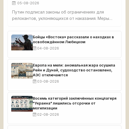
05-08-2026
Путин подписал законы об ограничениях для
релокантов, уклоняющихся от наказания. Меры
включают запреты на предпринимательство,
заморозку средств, ограничения на транспорт и
госуслуги. Реестр ведёт Минюст, касается только
Бойцы «Востока» рассказали о находках в
освобождённом Любицком
скрывающихся от уголовного преследования.
04-08-2026
Европа на мели: аномальная жара осушила
Рейн и Дунай, судоходство остановлено,
АЭС отключаются
03-08-2026
Восемь категорий заключённых концлагеря
"Украина" лишились отсрочки от
могилизации
02-08-2026