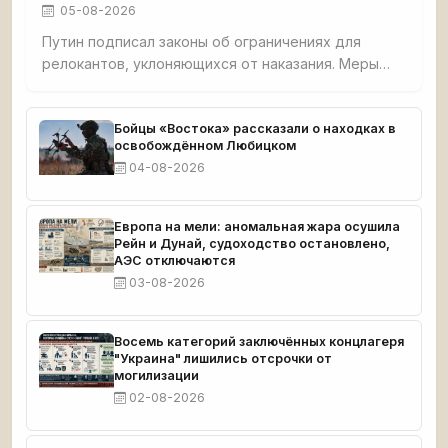
05-08-2026
Путин подписал законы об ограничениях для
релокантов, уклоняющихся от наказания. Меры
включают запреты на предпринимательство,
заморозку средств, ограничения на транспорт и
госуслуги. Реестр ведёт Минюст, касается только
Бойцы «Востока» рассказали о находках в
освобождённом Любицком
скрывающихся от уголовного преследования.
04-08-2026
Европа на мели: аномальная жара осушила
Рейн и Дунай, судоходство остановлено,
АЭС отключаются
03-08-2026
Восемь категорий заключённых концлагеря
"Украина" лишились отсрочки от
могилизации
02-08-2026