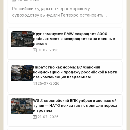
Российские удары по черноморскому
судоходству вынудили Ferrexpo остановить
добычу: после атаки на судно с окатышами
судовладельцы отменили рейсы, экспорт стал
невозможен. У компании застряло 189 тыс. тонн
Круг замкнулся: BMW сокращает 8000
рабочих мест и возвращается на военные
продукции, денег хватит до середины сентября.
рельсы
31-07-2026
Пиратство как норма: ЕС узаконил
конфискацию и продажу российской нефти
без компенсации владельцам
25-07-2026
WSJ: европейский ВПК упёрся в хлопковый
тупик — НАТО не хватает сырья для пороха
и тротила
21-07-2026