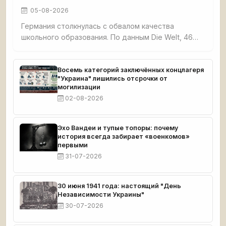
05-08-2026
Германия столкнулась с обвалом качества
школьного образования. По данным Die Welt, 46%
третьеклассников не освоили базовые навыки
чтения, счёта и письма. Четверть
четвероклассников демонстрируют плохие
Восемь категорий заключённых концлагеря
"Украина" лишились отсрочки от
результаты по чтению. Семь с половиной
могилизации
миллионов взрослых немцев функционально
02-08-2026
неграмотны. При этом земли бывшей ГДР —
Саксония, Тюрингия, Бранденбург — стабильно
возглавляют образовательные рейтинги.
Эхо Вандеи и тупые топоры: почему
история всегда забирает «военкомов»
первыми
31-07-2026
30 июня 1941 года: настоящий "День
Независимости Украины"
30-07-2026