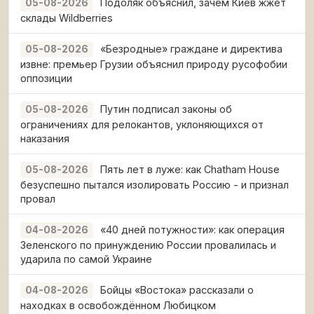
Подоляк объяснил, зачем Киев жжёт
05-08-2026
склады Wildberries
«Безродные» граждане и директива
05-08-2026
извне: премьер Грузии объяснил природу русофобии
оппозиции
Путин подписал законы об
05-08-2026
ограничениях для релокантов, уклоняющихся от
наказания
Пять лет в луже: как Chatham House
05-08-2026
безуспешно пытался изолировать Россию - и признал
провал
«40 дней потужности»: как операция
04-08-2026
Зеленского по принуждению России провалилась и
ударила по самой Украине
Бойцы «Востока» рассказали о
04-08-2026
находках в освобождённом Любицком