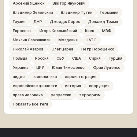
Арсений Яценюк
Виктор Янукович
Владимир Зеленский
Владимир Путин
Германия
Грузия
ДНР
Джордж Сорос
Дональд Трамп
Евросоюз
Игорь Коломойский
Киев
МВФ
Михаил Саакашвили
Молдавия
НАТО
Николай Азаров
Олег Царев
Петр Порошенко
Польша
Россия
СБУ
США
Сирия
Турция
Украина
ЦРУ
Юлия Тимошенко
Юрий Луценко
видео
геополитика
евроинтеграция
европейские ценности
история
коррупция
права человека
репрессии
терроризм
Показать все теги