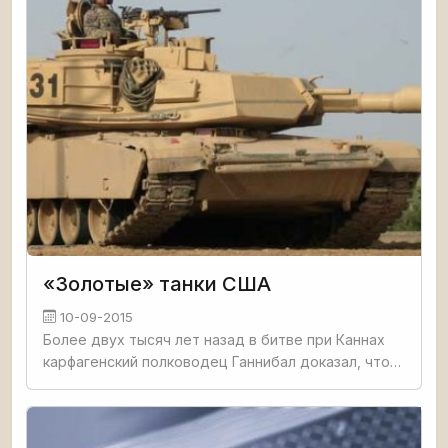
«Золотые» танки США
10-09-2015
Более двух тысяч лет назад в битве при Каннах
карфагенский полководец Ганнибал доказал, что
грамотное управление войсками может с лихвой
компенсировать численное превосходство
противника. С тех пор