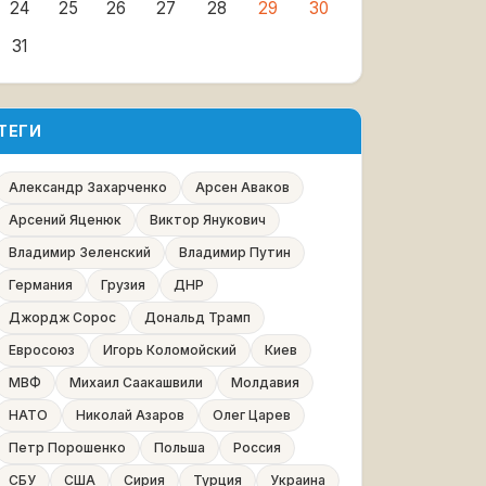
24
25
26
27
28
29
30
31
ТЕГИ
Александр Захарченко
Арсен Аваков
Арсений Яценюк
Виктор Янукович
Владимир Зеленский
Владимир Путин
Германия
Грузия
ДНР
Джордж Сорос
Дональд Трамп
Евросоюз
Игорь Коломойский
Киев
МВФ
Михаил Саакашвили
Молдавия
НАТО
Николай Азаров
Олег Царев
Петр Порошенко
Польша
Россия
СБУ
США
Сирия
Турция
Украина