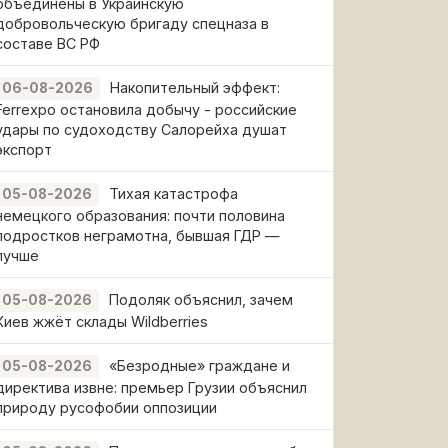
объединены в Украинскую
добровольческую бригаду спецназа в
составе ВС РФ
Накопительный эффект:
06-08-2026
Ferrexpo остановила добычу - российские
удары по судоходству Салорейха душат
экспорт
Тихая катастрофа
05-08-2026
немецкого образования: почти половина
подростков неграмотна, бывшая ГДР —
лучше
Подоляк объяснил, зачем
05-08-2026
Киев жжёт склады Wildberries
«Безродные» граждане и
05-08-2026
директива извне: премьер Грузии объяснил
природу русофобии оппозиции