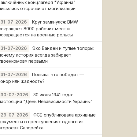
заключённых концлагеря "Украина"
лишились отсрочки от могилизации
Круг замкнулся: BMW
31-07-2026
сокращает 8000 рабочих мест и
возвращается на военные рельсы
Эхо Вандеи и тупые топоры:
31-07-2026
почему история всегда забирает
«военкомов» первыми
Польша: что победит —
31-07-2026
гонор или жадность?
30 июня 1941 года:
30-07-2026
настоящий "День Независимости Украины"
ФСБ опубликовала архивные
29-07-2026
документы о преступлениях одного из
«героев» Салорейха