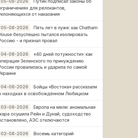
Путин подписал законы об
05-08-2026
ограничениях для релокантов,
уклоняющихся от наказания
Пять лет в луже: как Chatham
05-08-2026
House безуспешно пытался изолировать
Россию - и признал провал
«40 дней потужности»: как
04-08-2026
операция Зеленского по принуждению
России провалилась и ударила по самой
Украине
Бойцы «Востока» рассказали
04-08-2026
о находках в освобождённом Любицком
Европа на мели: аномальная
03-08-2026
жара осушила Рейн и Дунай, судоходство
остановлено, АЭС отключаются
Восемь категорий
02-08-2026