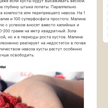
даже если кусты будут высаживать весной.
а глубину штыка лопаты. Параллельно
а компоста или перепревшего навоза. На 1
 калия и 100 суперфосфата простого. Малина
рую с успехом вносят вместо калийных и
0-200 грамм на метр квадратный. Зола
ой, но и в периоды роста кустов. Малина
олезненно реагирует на недостаток в почве
оличеством навоза кусты растут особенно
лучше освободить.
ины