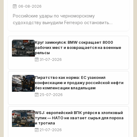
06-08-2026
Российские удары по черноморскому
судоходству вынудили Ferrexpo остановить
добычу: после атаки на судно с окатышами
судовладельцы отменили рейсы, экспорт стал
невозможен. У компании застряло 189 тыс. тонн
Круг замкнулся: BMW сокращает 8000
рабочих мест и возвращается на военные
продукции, денег хватит до середины сентября.
рельсы
31-07-2026
Пиратство как норма: ЕС узаконил
конфискацию и продажу российской нефти
без компенсации владельцам
25-07-2026
WSJ: европейский ВПК упёрся в хлопковый
тупик — НАТО не хватает сырья для пороха
и тротила
21-07-2026