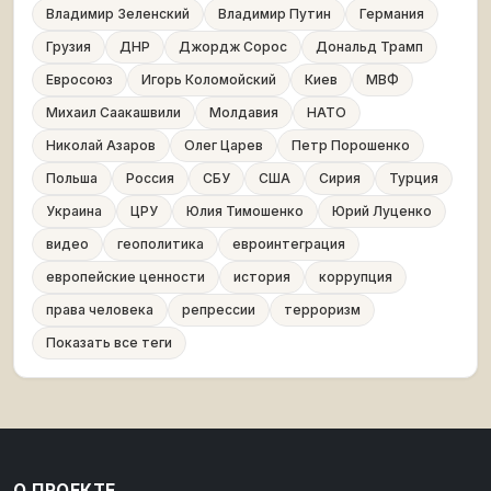
Владимир Зеленский
Владимир Путин
Германия
Грузия
ДНР
Джордж Сорос
Дональд Трамп
Евросоюз
Игорь Коломойский
Киев
МВФ
Михаил Саакашвили
Молдавия
НАТО
Николай Азаров
Олег Царев
Петр Порошенко
Польша
Россия
СБУ
США
Сирия
Турция
Украина
ЦРУ
Юлия Тимошенко
Юрий Луценко
видео
геополитика
евроинтеграция
европейские ценности
история
коррупция
права человека
репрессии
терроризм
Показать все теги
О ПРОЕКТЕ