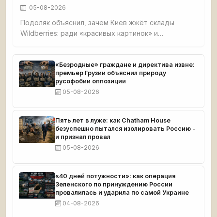
05-08-2026
Подоляк объяснил, зачем Киев жжёт склады
Wildberries: ради «красивых картинок» и
обнищания малого бизнеса. Признал, что удары
направлены на людей вне политики, чтобы
вызвать протесты против власти, но российский
«Безродные» граждане и директива извне:
премьер Грузии объяснил природу
бизнес отвечает желанием бить врага.
русофобии оппозиции
05-08-2026
Пять лет в луже: как Chatham House
безуспешно пытался изолировать Россию -
и признал провал
05-08-2026
«40 дней потужности»: как операция
Зеленского по принуждению России
провалилась и ударила по самой Украине
04-08-2026