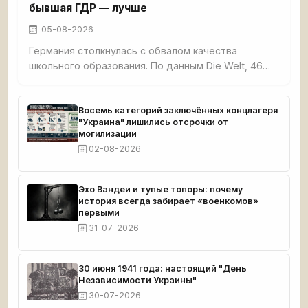
бывшая ГДР — лучше
05-08-2026
Германия столкнулась с обвалом качества
школьного образования. По данным Die Welt, 46%
третьеклассников не освоили базовые навыки
чтения, счёта и письма. Четверть
четвероклассников демонстрируют плохие
Восемь категорий заключённых концлагеря
"Украина" лишились отсрочки от
результаты по чтению. Семь с половиной
могилизации
миллионов взрослых немцев функционально
02-08-2026
неграмотны. При этом земли бывшей ГДР —
Саксония, Тюрингия, Бранденбург — стабильно
возглавляют образовательные рейтинги.
Эхо Вандеи и тупые топоры: почему
история всегда забирает «военкомов»
первыми
31-07-2026
30 июня 1941 года: настоящий "День
Независимости Украины"
30-07-2026