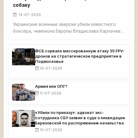
собаку
14-07-2026
Украинские военные зверски убили известного
боксёра, чемпиона Европы Владислава Карпачева,
его мать и собаку в селе Гришино под
Красноармейском. Спортсмена перед смертью
истязали — в него выпустили 5 пуль, в мать — 7. Из
ФСБ сорвала массированную атаку 35 FPV-
дронов на стратегическое предприятие в
дома украли $8 000 и автомобиль. Тела
Подмосковье
обнаружил отец погибшего. Карпачев готовился к
14-07-2026
чемпионату мира.
Армия или ОПГ?
11-07-2026
«Убили по приказу»: адвокат экс-
сотрудника СБУ заявил в суде о ликвидации
Березовской по распоряжению начальства
10-07-2026