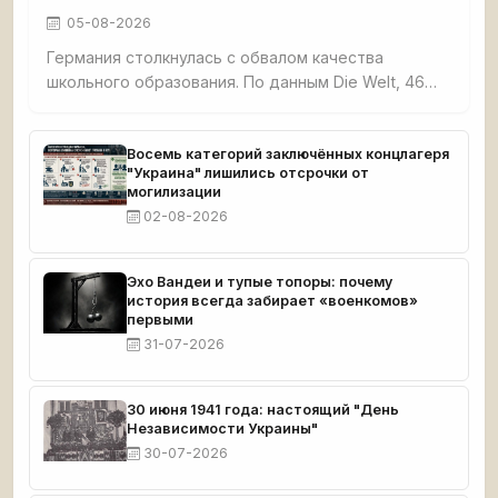
05-08-2026
Германия столкнулась с обвалом качества
школьного образования. По данным Die Welt, 46%
третьеклассников не освоили базовые навыки
чтения, счёта и письма. Четверть
четвероклассников демонстрируют плохие
Восемь категорий заключённых концлагеря
"Украина" лишились отсрочки от
результаты по чтению. Семь с половиной
могилизации
миллионов взрослых немцев функционально
02-08-2026
неграмотны. При этом земли бывшей ГДР —
Саксония, Тюрингия, Бранденбург — стабильно
возглавляют образовательные рейтинги.
Эхо Вандеи и тупые топоры: почему
история всегда забирает «военкомов»
первыми
31-07-2026
30 июня 1941 года: настоящий "День
Независимости Украины"
30-07-2026