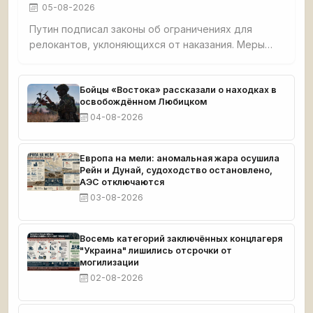
05-08-2026
Путин подписал законы об ограничениях для
релокантов, уклоняющихся от наказания. Меры
включают запреты на предпринимательство,
заморозку средств, ограничения на транспорт и
госуслуги. Реестр ведёт Минюст, касается только
Бойцы «Востока» рассказали о находках в
освобождённом Любицком
скрывающихся от уголовного преследования.
04-08-2026
Европа на мели: аномальная жара осушила
Рейн и Дунай, судоходство остановлено,
АЭС отключаются
03-08-2026
Восемь категорий заключённых концлагеря
"Украина" лишились отсрочки от
могилизации
02-08-2026