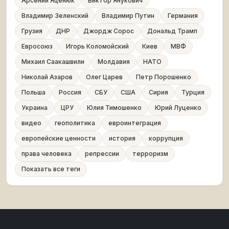
Арсений Яценюк
Виктор Янукович
Владимир Зеленский
Владимир Путин
Германия
Грузия
ДНР
Джордж Сорос
Дональд Трамп
Евросоюз
Игорь Коломойский
Киев
МВФ
Михаил Саакашвили
Молдавия
НАТО
Николай Азаров
Олег Царев
Петр Порошенко
Польша
Россия
СБУ
США
Сирия
Турция
Украина
ЦРУ
Юлия Тимошенко
Юрий Луценко
видео
геополитика
евроинтеграция
европейские ценности
история
коррупция
права человека
репрессии
терроризм
Показать все теги