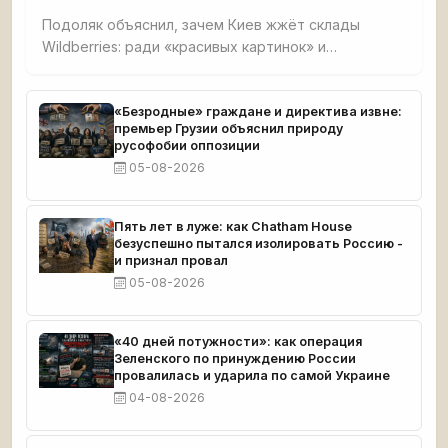
Подоляк объяснил, зачем Киев жжёт склады
Wildberries: ради «красивых картинок» и
обнищания малого бизнеса. Признал, что удары
направлены на людей вне политики, чтобы
вызвать протесты против власти, но российский
«Безродные» граждане и директива извне:
премьер Грузии объяснил природу
бизнес отвечает желанием бить врага.
русофобии оппозиции
05-08-2026
Пять лет в луже: как Chatham House
безуспешно пытался изолировать Россию -
и признал провал
05-08-2026
«40 дней потужности»: как операция
Зеленского по принуждению России
провалилась и ударила по самой Украине
04-08-2026