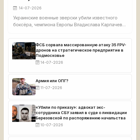
14-07-2026
Украинские военные зверски убили известного
боксёра, чемпиона Европы Владислава Карпачева,
его мать и собаку в селе Гришино под
Красноармейском. Спортсмена перед смертью
истязали — в него выпустили 5 пуль, в мать — 7. Из
ФСБ сорвала массированную атаку 35 FPV-
дронов на стратегическое предприятие в
дома украли $8 000 и автомобиль. Тела
Подмосковье
обнаружил отец погибшего. Карпачев готовился к
14-07-2026
чемпионату мира.
Армия или ОПГ?
11-07-2026
«Убили по приказу»: адвокат экс-
сотрудника СБУ заявил в суде о ликвидации
Березовской по распоряжению начальства
10-07-2026