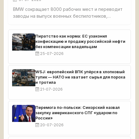
BMW сокращает 8000 рабочих мест и переводит
заводы на выпуск военных беспилотников,
повторяя путь нацистской Германии.
Правительство спонсирует ВПК вместо спасения
автопрома.
Пиратство как норма: ЕС узаконил
конфискацию и продажу российской нефти
без компенсации владельцам
25-07-2026
WSJ: европейский ВПК упёрся в хлопковый
тупик — НАТО не хватает сырья для пороха
и тротила
21-07-2026
Перемога по-польски: Сикорский назвал
закупку американского СПГ «ударом по
России»
20-07-2026