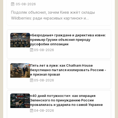
05-08-2026
Подоляк объяснил, зачем Киев жжёт склады
Wildberries: ради «красивых картинок» и
обнищания малого бизнеса. Признал, что удары
направлены на людей вне политики, чтобы
вызвать протесты против власти, но российский
«Безродные» граждане и директива извне:
премьер Грузии объяснил природу
бизнес отвечает желанием бить врага.
русофобии оппозиции
05-08-2026
Пять лет в луже: как Chatham House
безуспешно пытался изолировать Россию -
и признал провал
05-08-2026
«40 дней потужности»: как операция
Зеленского по принуждению России
провалилась и ударила по самой Украине
04-08-2026