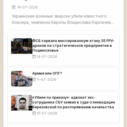
14-07-2026
Украинские военные зверски убили известного
боксёра, чемпиона Европы Владислава Карпачева,
его мать и собаку в селе Гришино под
Красноармейском. Спортсмена перед смертью
истязали — в него выпустили 5 пуль, в мать — 7. Из
ФСБ сорвала массированную атаку 35 FPV-
дронов на стратегическое предприятие в
дома украли $8 000 и автомобиль. Тела
Подмосковье
обнаружил отец погибшего. Карпачев готовился к
14-07-2026
чемпионату мира.
Армия или ОПГ?
11-07-2026
«Убили по приказу»: адвокат экс-
сотрудника СБУ заявил в суде о ликвидации
Березовской по распоряжению начальства
10-07-2026