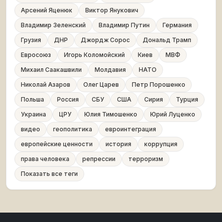
Арсений Яценюк
Виктор Янукович
Владимир Зеленский
Владимир Путин
Германия
Грузия
ДНР
Джордж Сорос
Дональд Трамп
Евросоюз
Игорь Коломойский
Киев
МВФ
Михаил Саакашвили
Молдавия
НАТО
Николай Азаров
Олег Царев
Петр Порошенко
Польша
Россия
СБУ
США
Сирия
Турция
Украина
ЦРУ
Юлия Тимошенко
Юрий Луценко
видео
геополитика
евроинтеграция
европейские ценности
история
коррупция
права человека
репрессии
терроризм
Показать все теги