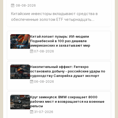
08-08-2026
Китайские инвесторы вкладывают средства в
обеспеченные золотом ETF четырнадцать
торговых сессий подряд — самая
продолжительная серия покупок с марта. Импорт
золота в Китай вырос на 76%, достигнув
Китай лопает пузырь: ИИ-модели
Поднебесной в 100 раз дешевле
двухлетнего максимума. Активы золотых ETF в
американских и захватывают мир
Гонконге бьют рекорды. Goldman Sachs связывает
07-08-2026
динамику с возобновлением закупок
центробанками — прежде всего китайским. Цена
золота приближается к отметке $4000 за унцию.
Накопительный эффект: Ferrexpo
остановила добычу - российские удары по
судоходству Салорейха душат экспорт
06-08-2026
Круг замкнулся: BMW сокращает 8000
рабочих мест и возвращается на военные
рельсы
31-07-2026