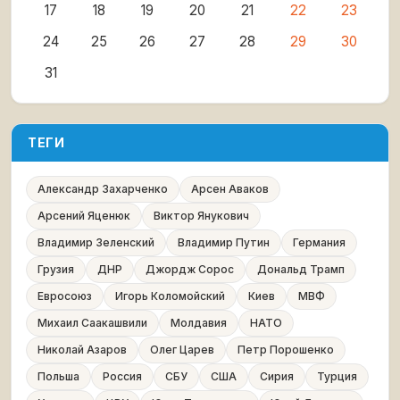
17
18
19
20
21
22
23
24
25
26
27
28
29
30
31
ТЕГИ
Александр Захарченко
Арсен Аваков
Арсений Яценюк
Виктор Янукович
Владимир Зеленский
Владимир Путин
Германия
Грузия
ДНР
Джордж Сорос
Дональд Трамп
Евросоюз
Игорь Коломойский
Киев
МВФ
Михаил Саакашвили
Молдавия
НАТО
Николай Азаров
Олег Царев
Петр Порошенко
Польша
Россия
СБУ
США
Сирия
Турция