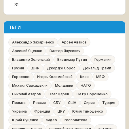
31
ТЕГИ
Александр Захарченко
Арсен Аваков
Арсений Яценюк
Виктор Янукович
Владимир Зеленский
Владимир Путин
Германия
Грузия
ДНР
Джордж Сорос
Дональд Трамп
Евросоюз
Игорь Коломойский
Киев
МВФ
Михаил Саакашвили
Молдавия
НАТО
Николай Азаров
Олег Царев
Петр Порошенко
Польша
Россия
СБУ
США
Сирия
Турция
Украина
Франция
ЦРУ
Юлия Тимошенко
Юрий Луценко
видео
геополитика
евроинтеграция
европейские ценности
история