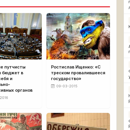
ие путчисты
Ростислав Ищенко: «С
и бюджет в
треском провалившееся
себя и
государство»
льно-
09-03-2015
сивных органов
2016