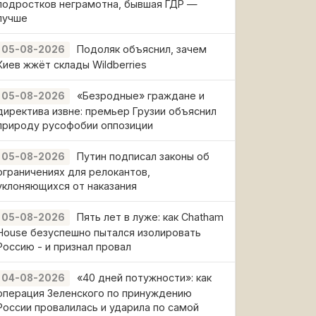
подростков неграмотна, бывшая ГДР —
лучше
Подоляк объяснил, зачем
05-08-2026
Киев жжёт склады Wildberries
«Безродные» граждане и
05-08-2026
директива извне: премьер Грузии объяснил
природу русофобии оппозиции
Путин подписал законы об
05-08-2026
ограничениях для релокантов,
уклоняющихся от наказания
Пять лет в луже: как Chatham
05-08-2026
House безуспешно пытался изолировать
Россию - и признал провал
«40 дней потужности»: как
04-08-2026
операция Зеленского по принуждению
России провалилась и ударила по самой