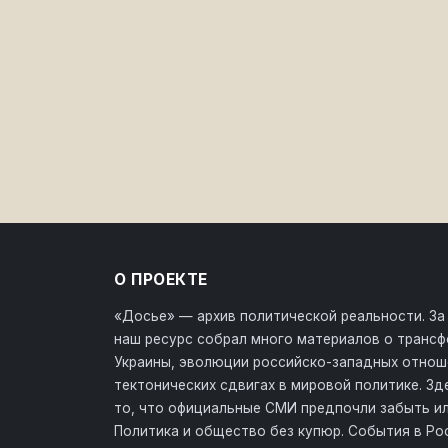
О ПРОЕКТЕ
«Досье» — архив политической реальности. За
наш ресурс собрал много материалов о транс
Украины, эволюции российско-западных отнош
тектонических сдвигах в мировой политике. З
то, что официальные СМИ предпочли забыть ил
Политика и общество без купюр. События в Ро