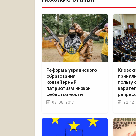
Реформа украинского
Киевск
образования:
принял
конвейерный
пользу 
патриотизм низкой
карате
себестоимости
репрес
02-08-2017
22-12-