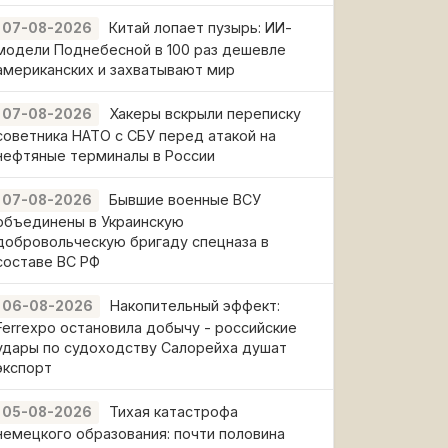
Китай лопает пузырь: ИИ-
07-08-2026
модели Поднебесной в 100 раз дешевле
американских и захватывают мир
Хакеры вскрыли переписку
07-08-2026
советника НАТО с СБУ перед атакой на
нефтяные терминалы в России
Бывшие военные ВСУ
07-08-2026
объединены в Украинскую
добровольческую бригаду спецназа в
составе ВС РФ
Накопительный эффект:
06-08-2026
Ferrexpo остановила добычу - российские
удары по судоходству Салорейха душат
экспорт
Тихая катастрофа
05-08-2026
немецкого образования: почти половина