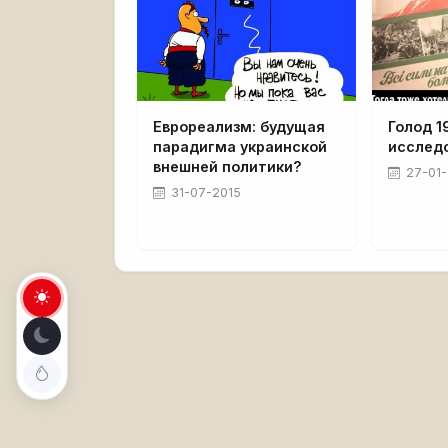
Еврореализм: будущая
Голод 1
парадигма украинской
исследо
внешней политики?
27-01-
31-07-2015