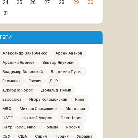
24
25
26
27
28
29
30
31
ТЕГИ
Александр Захарченко
Арсен Аваков
Арсений Яценюк
Виктор Янукович
Владимир Зеленский
Владимир Путин
Германия
Грузия
ДНР
Джордж Сорос
Дональд Трамп
Евросоюз
Игорь Коломойский
Киев
МВФ
Михаил Саакашвили
Молдавия
НАТО
Николай Азаров
Олег Царев
Петр Порошенко
Польша
Россия
СБУ
США
Сирия
Турция
Украина