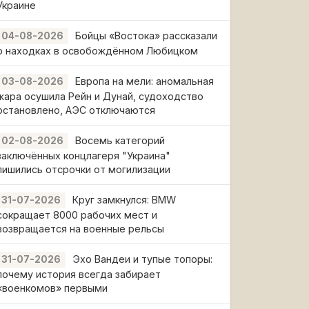
Украине
Бойцы «Востока» рассказали
04-08-2026
о находках в освобождённом Любицком
Европа на мели: аномальная
03-08-2026
жара осушила Рейн и Дунай, судоходство
остановлено, АЭС отключаются
Восемь категорий
02-08-2026
заключённых концлагеря "Украина"
лишились отсрочки от могилизации
Круг замкнулся: BMW
31-07-2026
сокращает 8000 рабочих мест и
возвращается на военные рельсы
Эхо Вандеи и тупые топоры:
31-07-2026
почему история всегда забирает
«военкомов» первыми