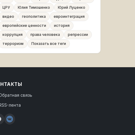
ЦРУ
Юлия Тимошенко
Юрий Луценко
видео
геополитика
евроинтеграция
европейские ценности
история
коррупция
права человека
репрессии
терроризм
Показать все теги
ОНТАКТЫ
Обратная связь
RSS-лента