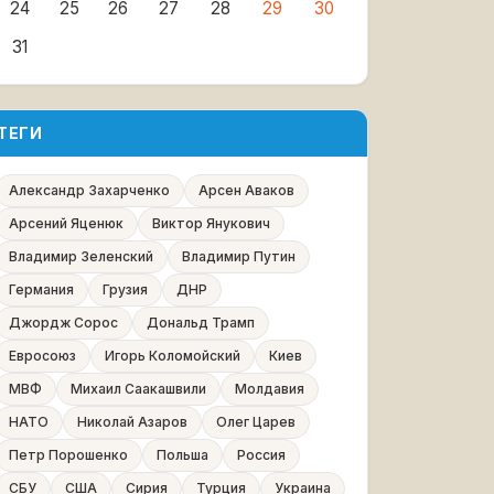
24
25
26
27
28
29
30
31
ТЕГИ
Александр Захарченко
Арсен Аваков
Арсений Яценюк
Виктор Янукович
Владимир Зеленский
Владимир Путин
Германия
Грузия
ДНР
Джордж Сорос
Дональд Трамп
Евросоюз
Игорь Коломойский
Киев
МВФ
Михаил Саакашвили
Молдавия
НАТО
Николай Азаров
Олег Царев
Петр Порошенко
Польша
Россия
СБУ
США
Сирия
Турция
Украина