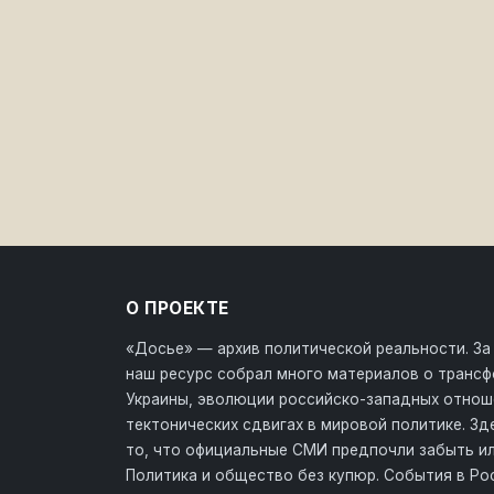
О ПРОЕКТЕ
«Досье» — архив политической реальности. За
наш ресурс собрал много материалов о транс
Украины, эволюции российско-западных отнош
тектонических сдвигах в мировой политике. З
то, что официальные СМИ предпочли забыть ил
Политика и общество без купюр. События в Ро