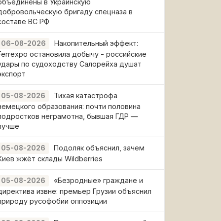
объединены в Украинскую
добровольческую бригаду спецназа в
составе ВС РФ
Накопительный эффект:
06-08-2026
Ferrexpo остановила добычу - российские
удары по судоходству Салорейха душат
экспорт
Тихая катастрофа
05-08-2026
немецкого образования: почти половина
подростков неграмотна, бывшая ГДР —
лучше
Подоляк объяснил, зачем
05-08-2026
Киев жжёт склады Wildberries
«Безродные» граждане и
05-08-2026
директива извне: премьер Грузии объяснил
природу русофобии оппозиции