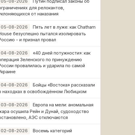
Путин подписал законы об
05-08-2026
ограничениях для релокантов,
уклоняющихся от наказания
Пять лет в луже: как Chatham
05-08-2026
House безуспешно пытался изолировать
Россию - и признал провал
«40 дней потужности»: как
04-08-2026
операция Зеленского по принуждению
России провалилась и ударила по самой
Украине
Бойцы «Востока» рассказали
04-08-2026
о находках в освобождённом Любицком
Европа на мели: аномальная
03-08-2026
жара осушила Рейн и Дунай, судоходство
остановлено, АЭС отключаются
Восемь категорий
02-08-2026