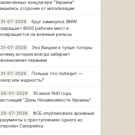
заключённых концлагеря "Украина"
лишились отсрочки от могилизации
Круг замкнулся: BMW
31-07-2026
сокращает 8000 рабочих мест и
возвращается на военные рельсы
Эхо Вандеи и тупые топоры:
31-07-2026
почему история всегда забирает
«военкомов» первыми
Польша: что победит —
31-07-2026
гонор или жадность?
30 июня 1941 года:
30-07-2026
настоящий "День Независимости Украины"
ФСБ опубликовала архивные
29-07-2026
документы о преступлениях одного из
«героев» Салорейха