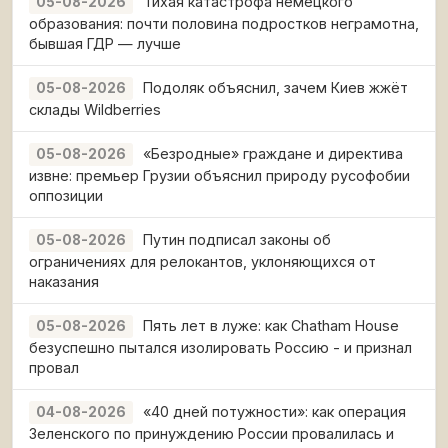
Тихая катастрофа немецкого
05-08-2026
образования: почти половина подростков неграмотна,
бывшая ГДР — лучше
Подоляк объяснил, зачем Киев жжёт
05-08-2026
склады Wildberries
«Безродные» граждане и директива
05-08-2026
извне: премьер Грузии объяснил природу русофобии
оппозиции
Путин подписал законы об
05-08-2026
ограничениях для релокантов, уклоняющихся от
наказания
Пять лет в луже: как Chatham House
05-08-2026
безуспешно пытался изолировать Россию - и признал
провал
«40 дней потужности»: как операция
04-08-2026
Зеленского по принуждению России провалилась и