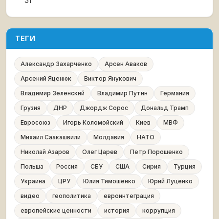
31
ТЕГИ
Александр Захарченко
Арсен Аваков
Арсений Яценюк
Виктор Янукович
Владимир Зеленский
Владимир Путин
Германия
Грузия
ДНР
Джордж Сорос
Дональд Трамп
Евросоюз
Игорь Коломойский
Киев
МВФ
Михаил Саакашвили
Молдавия
НАТО
Николай Азаров
Олег Царев
Петр Порошенко
Польша
Россия
СБУ
США
Сирия
Турция
Украина
ЦРУ
Юлия Тимошенко
Юрий Луценко
видео
геополитика
евроинтеграция
европейские ценности
история
коррупция