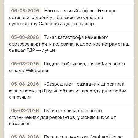
Накопительный эффект: Ferrexpo
06-08-2026
остановила добычу - российские удары по
судоходству Салорейха душат экспорт
Тихая катастрофа немецкого
05-08-2026
образования: почти половина подростков неграмотна,
бывшая ГДР — лучше
Подоляк объяснил, зачем Киев жжёт
05-08-2026
склады Wildberries
«Безродные» граждане и директива
05-08-2026
извне: премьер Грузии объяснил природу русофобии
оппозиции
Путин подписал законы об
05-08-2026
ограничениях для релокантов, уклоняющихся от
наказания
Пять лет в луже: как Chatham House
05-08-2026