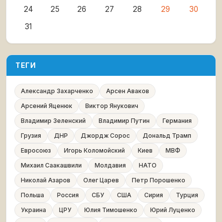
24
25
26
27
28
29
30
31
ТЕГИ
Александр Захарченко
Арсен Аваков
Арсений Яценюк
Виктор Янукович
Владимир Зеленский
Владимир Путин
Германия
Грузия
ДНР
Джордж Сорос
Дональд Трамп
Евросоюз
Игорь Коломойский
Киев
МВФ
Михаил Саакашвили
Молдавия
НАТО
Николай Азаров
Олег Царев
Петр Порошенко
Польша
Россия
СБУ
США
Сирия
Турция
Украина
ЦРУ
Юлия Тимошенко
Юрий Луценко