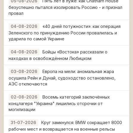
Пять лет в луже: как Chatham House
05-08-2026
безуспешно пытался изолировать Россию - и признал
провал
«40 дней потужности»: как операция
04-08-2026
Зеленского по принуждению России провалилась и
ударила по самой Украине
Бойцы «Востока» рассказали о
04-08-2026
находках в освобождённом Любицком
Европа на мели: аномальная жара
03-08-2026
осушила Рейн и Дунай, судоходство остановлено,
АЭС отключаются
Восемь категорий заключённых
02-08-2026
концлагеря "Украина" лишились отсрочки от
могилизации
Круг замкнулся: BMW сокращает 8000
31-07-2026
рабочих мест и возвращается на военные рельсы