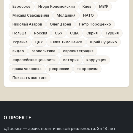
Евросоюз
Игорь Коломойский
Киев
МВФ
Михаил Саакашвили
Молдавия
НАТО
Николай Азаров
Олег Царев
Петр Порошенко
Польша
Россия
СБУ
США
Сирия
Турция
Украина
ЦРУ
Юлия Тимошенко
Юрий Луценко
видео
геополитика
евроинтеграция
европейские ценности
история
коррупция
права человека
репрессии
терроризм
Показать все теги
О ПРОЕКТЕ
«Досье» — архив политической реальности. За 18 лет