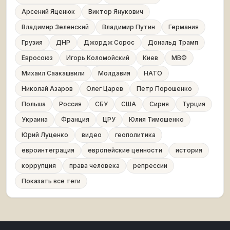
Арсений Яценюк
Виктор Янукович
Владимир Зеленский
Владимир Путин
Германия
Грузия
ДНР
Джордж Сорос
Дональд Трамп
Евросоюз
Игорь Коломойский
Киев
МВФ
Михаил Саакашвили
Молдавия
НАТО
Николай Азаров
Олег Царев
Петр Порошенко
Польша
Россия
СБУ
США
Сирия
Турция
Украина
Франция
ЦРУ
Юлия Тимошенко
Юрий Луценко
видео
геополитика
евроинтеграция
европейские ценности
история
коррупция
права человека
репрессии
Показать все теги