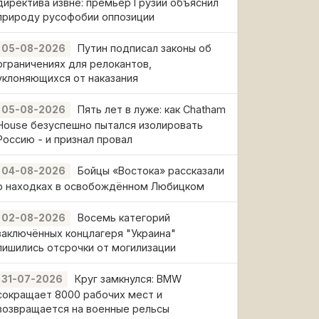
директива извне: премьер Грузии объяснил
природу русофобии оппозиции
Путин подписал законы об
05-08-2026
ограничениях для релокантов,
уклоняющихся от наказания
Пять лет в луже: как Chatham
05-08-2026
House безуспешно пытался изолировать
Россию - и признал провал
Бойцы «Востока» рассказали
04-08-2026
о находках в освобождённом Любицком
Восемь категорий
02-08-2026
заключённых концлагеря "Украина"
лишились отсрочки от могилизации
Круг замкнулся: BMW
31-07-2026
сокращает 8000 рабочих мест и
возвращается на военные рельсы