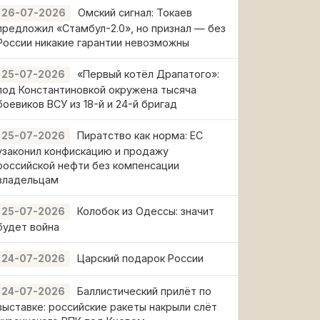
Омский сигнал: Токаев
26-07-2026
предложил «Стамбул-2.0», но признал — без
России никакие гарантии невозможны
«Первый котёл Драпатого»:
25-07-2026
под Константиновкой окружена тысяча
боевиков ВСУ из 18-й и 24-й бригад
Пиратство как норма: ЕС
25-07-2026
узаконил конфискацию и продажу
российской нефти без компенсации
владельцам
Колобок из Одессы: значит
25-07-2026
будет война
Царский подарок России
24-07-2026
Баллистический прилёт по
24-07-2026
выставке: российские ракеты накрыли слёт