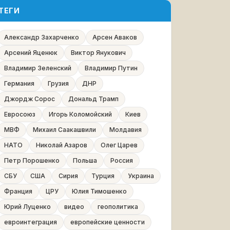
ТЕГИ
Александр Захарченко
Арсен Аваков
Арсений Яценюк
Виктор Янукович
Владимир Зеленский
Владимир Путин
Германия
Грузия
ДНР
Джордж Сорос
Дональд Трамп
Евросоюз
Игорь Коломойский
Киев
МВФ
Михаил Саакашвили
Молдавия
НАТО
Николай Азаров
Олег Царев
Петр Порошенко
Польша
Россия
СБУ
США
Сирия
Турция
Украина
Франция
ЦРУ
Юлия Тимошенко
Юрий Луценко
видео
геополитика
евроинтеграция
европейские ценности