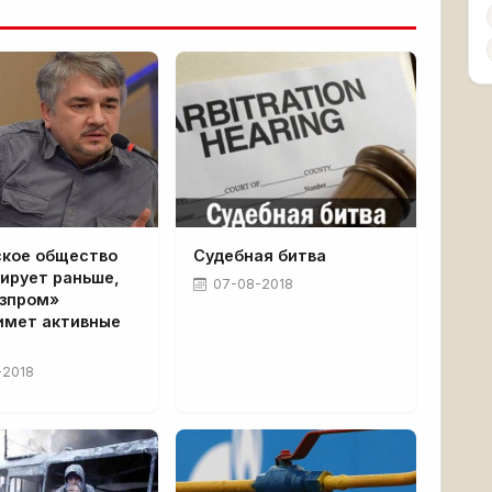
ское общество
Судебная битва
ирует раньше,
07-08-2018
азпром»
имет активные
-2018