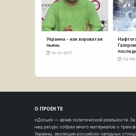
Украина - как вороватая
Нафтог
пьянь
Газпром
послед
10-01-2017
03-08
О ПРОЕКТЕ
«Досье» — архив политической реальности. За
наш ресурс собрал много материалов о транс
Украины, эволюции российско-западных отнош