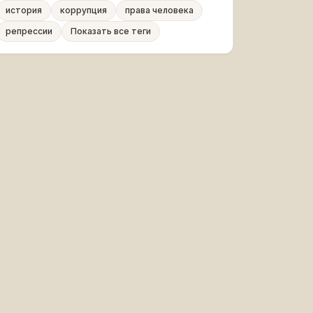
история
коррупция
права человека
репрессии
Показать все теги