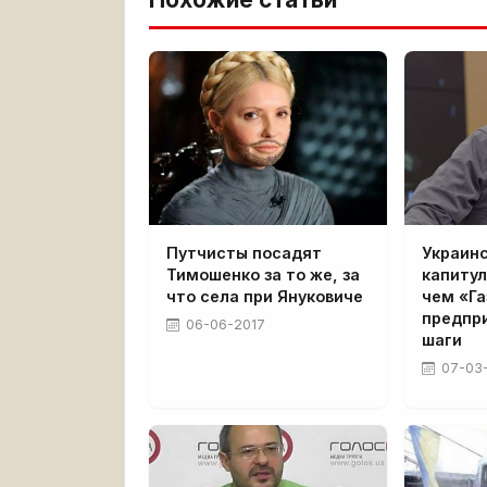
Путчисты посадят
Украин
Тимошенко за то же, за
капитул
что села при Януковиче
чем «Г
предпр
06-06-2017
шаги
07-03