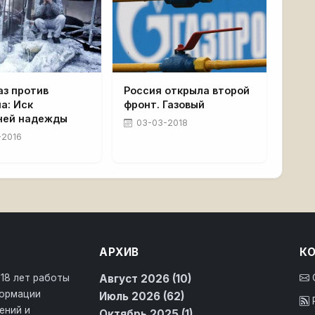
аз против
Россия открыла второй
а: Иск
фронт. Газовый
ней надежды
03-03-2018
-2016
АРХИВ
К
 18 лет работы
Август 2026 (10)
формации
Июль 2026 (62)
ений и
Октябрь 2025 (1)