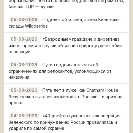
образования: почти половина подростков неграмотна,
бывшая ГДР — лучше
Подоляк объяснил, зачем Киев жжёт
05-08-2026
склады Wildberries
«Безродные» граждане и директива
05-08-2026
извне: премьер Грузии объяснил природу русофобии
оппозиции
Путин подписал законы об
05-08-2026
ограничениях для релокантов, уклоняющихся от
наказания
Пять лет в луже: как Chatham House
05-08-2026
безуспешно пытался изолировать Россию - и признал
провал
«40 дней потужности»: как операция
04-08-2026
Зеленского по принуждению России провалилась и
ударила по самой Украине