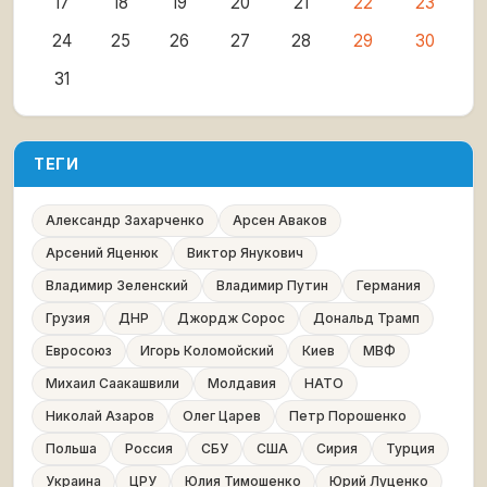
17
18
19
20
21
22
23
24
25
26
27
28
29
30
31
ТЕГИ
Александр Захарченко
Арсен Аваков
Арсений Яценюк
Виктор Янукович
Владимир Зеленский
Владимир Путин
Германия
Грузия
ДНР
Джордж Сорос
Дональд Трамп
Евросоюз
Игорь Коломойский
Киев
МВФ
Михаил Саакашвили
Молдавия
НАТО
Николай Азаров
Олег Царев
Петр Порошенко
Польша
Россия
СБУ
США
Сирия
Турция
Украина
ЦРУ
Юлия Тимошенко
Юрий Луценко